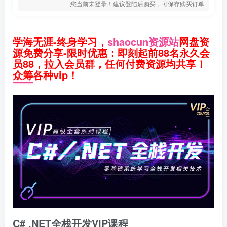
您当前未登录！建议登陆后购买，可保存购买订单
学海无涯-终身学习，
shaocun资源站
网盘资
源免费分享-限时优惠：即刻起前88名永久会
员88，拉入会员群，任何付费资源均共享！
众筹各种vip！
C# .NET全栈开发VIP课程