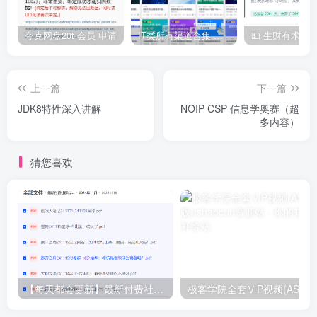
| | ├──1.动态无刷新删除.mp4 199.30M

| | └──2.动态无刷新上传图片的实现.mp4 406.07M

| ├──第07节：分布式开发之WebService的应用

夸克网盘20t 会员 申请
IT类所有渠道合集 持续日更，目前近四千多条资源 年费用户微信私信获取权限
| | ├──其他资料

| | ├──同步授课源码

| | ├──1.WebService学习必知.mp4 228.60M

| | ├──2.简单Web服务的调用方法.mp4 111.39M

上一篇
下一篇
| | ├──3.基于Web服务的数据查询.mp4 176.31M

JDK8特性深入讲解
NOIP CSP 信息学奥赛（超
| | ├──4.自定义Web服务并在同一个项目中使用.mp4 407.94M

多内容）
| | └──5.自定义Web服务的IIS部署和不同项目中的使用.mp4 276.10
| └──DB脚本和存储过程.zip 2.92kb

├──18-【高级综合】：【ASP.NET项目实战】基于ASP.NET-WebFor
猜您喜欢
| ├──1-10

| | └──1-10

| ├──11-20

| | └──11-20

| └──本课程资料.zip 30.14M

├──19-【高级后台】： ASP.NET-MVC企业级框架实战技术

| ├──ASP.NET-MVC同步教材

| | ├──ASP.NET-MVC同步教材

| | └──ASP.NET-MVC鍚屾鏁欐潗

| ├──第01讲：开始ASP.NET-MVC的精彩之旅

【每天都会更新】最新付费社群公众号文章
极客学院全套ⅥP视频(AS版)
| | └──第01讲：开始ASP.NET-MVC的精彩之旅

| ├──第02讲：基于三层架构的MVC与.NET新特性

| | └──第02讲：基于三层架构的MVC与.NET新特性
