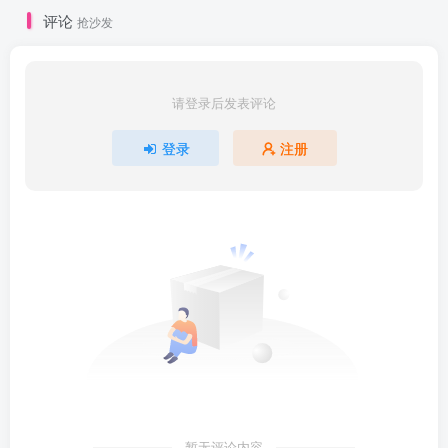
| ├──第03讲：Razor视图与数据传递

评论
抢沙发
| | └──第03讲：Razor视图与数据传递

| ├──第04讲：路由详解

| | └──第04讲：路由详解

| ├──第05讲：控制器详解

请登录后发表评论
| | └──第05讲：控制器详解

| ├──第06讲：MVC中的验证功能

| | └──第06讲：MVC中的验证功能

登录
注册
| ├──第07讲：文件上传、下拉框、富文本与母版视图

| | └──第07讲：文件上传、下拉框、富文本与母版视图

| ├──第08讲：身份认证、错误处理与过滤器

| | └──第08讲：身份认证、错误处理与过滤器

| ├──第09讲：MVC中的分部视图与Ajax

| | └──第09讲：MVC中的分部视图与Ajax

| ├──第10讲：网站配置、发布与部署

| | └──第10讲：网站配置、发布与部署

| └──ASP.NET-MVC课程资料 (1).zip 441.66M

├──20-【高级技能】： EntityFramework数据持久化框架应用

| ├──第[1]讲：EntityFramework快速入门

| | └──第[1]讲：EntityFramework快速入门

| ├──第[2]讲：EntityFramework高级进阶

| | └──第[2]讲：EntityFramework高级进阶

| ├──第[3]讲：EntityFramework性能优化

| | └──第[3]讲：EntityFramework性能优化

| └──本课程学习资料.zip 31.21M

暂无评论内容