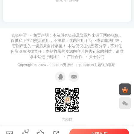
├──21-【高级综合】：【MVC项目】基于ASP.NET-MVC开发企业网站

| ├──1.MVC项目【完整资料】

| | └──1.MVC项目【完整资料】

| ├──2.项目数据库设计【视频】

| | └──2.项目数据库设计【视频】

| ├──3.项目功能分析及数据访问层编写【视频与资料】

友链申请
免责声明：本站所有链接及资源均来源于网络收集，
| | └──3.项目功能分析及数据访问层编写【视频与资料】

仅供私下学习交流使用，不得将上述内容用于商业或者非法用途，
| ├──4.数据库视图与存储过程【视频与资料】

否则产生的一切后果自行承担！ 本站仅仅提供资源分享，不对任
| | └──4.数据库视图与存储过程【视频与资料】

何资源负法律责任！本站收录的资源内容若侵害到您的利益，请联
| ├──6.SEO讲解

系本站进行删除！
广告合作
关于我们
| | └──6.SEO讲解

| └──5.项目实现过程.rar 8.50G

Copyright © 2024 ·
shaocun资源站
· 由
shaocun主题
强力驱动.
├──22-【高级扩展】：【项目实战】通用权限管理系统设计与实现

| ├──第01节：权限管理系统基础分析

| | └──第01节：权限管理系统基础分析

| ├──第02节：权限管理系统实现（1）

| | └──第02节：权限管理系统实现（1）

| ├──第03节：权限管理系统实现（2）

| | └──第03节：权限管理系统实现（2）

| ├──第04节：权限管理系统实现（3）

| | └──第04节：权限管理系统实现（3）

| ├──第05节：权限管理系统实现（4）

内部群
| | └──第05节：权限管理系统实现（4）

| └──项目资料.rar 330.12kb

5
立即购买
├──23-【高级扩展】： 高级泛型、委托、事件、异步与多线程、控件二