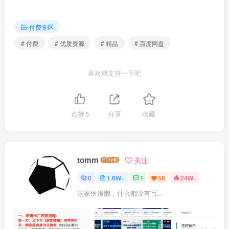
| | ├──1.用户控件的简单使用.mp4 137.33M

| | ├──2.将用户登录做成用户控件.mp4 161.08M

| | ├──3.基于委托和事件开发高级查询的用户控件.mp4 430.97M

付费专区
| | └──4.实现非压缩文件的下载.mp4 143.10M

| ├──第02节：一般处理程序的应用

# 付费
# 优质资源
# 精品
# 百度网盘
| | ├──1.一般处理程序的基础使用和原理.mp4 416.60M

| | ├──2.通用验证码的生成.mp4 82.76M

| | └──3.基于NPOI导出数据到Excel.mp4 511.81M

喜欢就支持一下吧
| ├──第03节：无刷新登录、JSON数据格式、无刷新验证码

| | ├──1.编写无刷新登录静态页面和登录的一般处理程序camrec.mp4 2
| | ├──2.编写前端jQuery异步提交登录信息.mp4 357.53M

| | ├──3.JSON简介.mp4 79.43M

点赞
5
分享
收藏
| | ├──4.在Handler中将集合对象序列化成JSON格式字符串.mp4 126
| | ├──5.在前端实现jQuery对JSON的解析.mp4 199.02M

| | └──6.无刷新验证码的实现.mp4 237.74M

| ├──第04节：表单验证插件与Ajax方法提交表单

| | ├──1.无刷新验证码的实现.mp4 166.00M

tomm
关注
| | ├──2.表单验证框架的使用说明.mp4 364.04M

| | ├──3.表单验证的核心使用（1）.mp4 353.45M

0
1.6W+
1
58
24W+
| | ├──4.表单验证的核心使用（2）.mp4 582.28M

| | └──5.表单Ajax方式提交.mp4 211.91M

这家伙很懒，什么都没有写...
| ├──第05节：无刷新添加实体对象和动态表格展示

| | ├──1.无刷新添加学员对象和填充下拉框的Handlser编写.mp4 213
| | └──2.jQuery实现下拉框动态填充和表格动态添加行.mp4 329.18
| ├──第06节：动态无刷新删除和图片上传的实现
