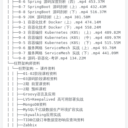
| ├──8-6 Spring 源码深度剖析（四）.mp4 453.37M

| ├──8-7 SpringBoot 源码剖析（上）.mp4 432.43M

| ├──8-8 SpringBoot 源码剖析（下）.mp4 516.37M

| ├──8-9 JDK 源码剖析（上）.mp4 381.58M

| ├──9-1 容器化技术 Docker（上）.mp4 474.14M

| ├──9-2 容器化技术 Docker（下）.mp4 558.24M

| ├──9-3 容器编排 Kubernetes（K8S）（上）.mp4 489.82M

| ├──9-4 容器编排 Kubernetes（K8S）（中）.mp4 409.97M

| ├──9-5 容器编排 Kubernetes（K8S）（下）.mp4 515.55M

| ├──9-6 服务网格 ServiceMesh 实战（上）.mp4 93.76M

| ├──9-7 服务网格 ServiceMesh 实战（下）.mp4 441.09M

| └──9-8 源码-容器化-考评.mp4 134.22M

└──狂野架构师资料

| └──狂野架构 – 课件资料

| | ├──01-02阶段课程资料

| | ├──03源码阶段课程资料

| | ├──2期 前置课资料

| | ├──2期 预科课程

| | ├──Groovy语言及应用

| | ├──LVS+Keepalived 高可用部署实战

| | ├──MongoDB资料

| | ├──MySQL千亿级数据生产环境扩容实战

| | ├──skywalking应用实战

| | ├──TIDB亿级订单数据亚秒响应查询资料

| | ├──Zabbix
