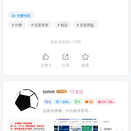
| | ├──正式课_并发编程

| | ├──中间件 – Kafka 深度剖析 （上、中、下）

| | ├──中间件-RabbitMQ 深度剖析（上下）

付费专区
| | ├──中间件-RocketMQ 深度剖析（上中下）

| | ├──WM_就业1–如何制作亮点简历.pdf 3.84M

# 付费
# 优质资源
# 精品
# 百度网盘
| | └──黑马顺风车实战项目.zip 917.88M
更多精品优质资源，点击这里查看
【付费专区】
【网赚
喜欢就支持一下吧
专区】
【精品收藏】
抓紧一起加入shaocun资源站吧！
点赞
4
分享
收藏
tomm
关注
0
1.6W+
1
58
24.1W+
这家伙很懒，什么都没有写...