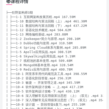
📚课程详情
├──狂野架构师3期

| ├──1-1 互联网架构发展历程.mp4 167.59M

| ├──1-10 数据结构与算法回顾（上）.mp4 461.30M

| ├──1-11 数据结构与算法回顾（下）.mp4 437.22M

| ├──1-12 容器化技术概览.mp4 504.62M

| ├──1-13 网络编程基础.mp4 283.08M

| ├──1-2 Zookeeper简介与原理.mp4 298.16M

| ├──1-3 Dubbo功能与使用.mp4 310.58M

| ├──1-4 Spring Cloud体系与案例.mp4 285.89M

| ├──1-5 Apollo应用实战.mp4 308.51M

| ├──1-6 Skywalking应用实战.mp4 5.19M

| ├──1-7 线程池的基本使用.mp4 509.48M

| ├──1-8 MongoDB基本使用.mp4 328.54M

| ├──1-9 Redis应用与原理.mp4 400.78M

| ├──10-1 阿里系常用代码规范及工具.mp4 398.55M

| ├──10-2 容器化阶段答疑.mp4 256.31M

| ├──10-3 敏捷 – 开发管理之道.mp4 345.59M

| ├──10-4 软件架构设计攻略 – 上.mp4 417.23M

| ├──10-5 软件架构设计攻略-下.mp4 430.12M

| ├──10-6 深入理解常见应用级算法思想 （上）（双元）.mp4 320.9
| ├──10-7 深入理解常见应用级算法思想（下）（双元）.mp4 354.50
| ├──10-8 设计篇 – 阶段答疑&复习.mp4 255.10M

| ├──11-1 MySQL 数据库调优（上）.mp4 1.77M
