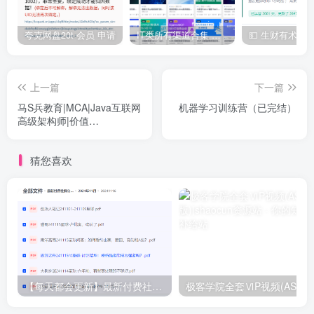
夸克网盘20t 会员 申请
IT类所有渠道合集 持续日更，目前近四千多条资源 年费用户微信私信获取权限
上一篇
下一篇
马S兵教育|MCA|Java互联网
机器学习训练营（已完结）
高级架构师|价值
27980|2022
猜您喜欢
【每天都会更新】最新付费社群公众号文章
极客学院全套ⅥP视频(AS版)