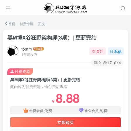
首页
付费专区
正文
黑M博X谷狂野架构师(3期）| 更新完结
tomm
关注
私信
1年前发布
0
17
4
付费资源
黑M博X谷狂野架构师(3期）| 更新完结
此内容为付费资源，请付费后查看
8.88
￥
免费
免费
年费会员
永久会员
立即购买