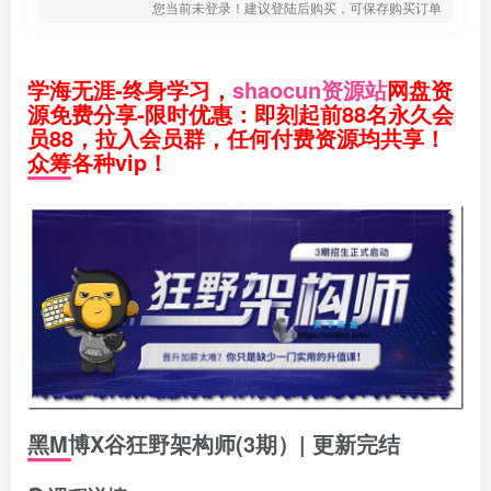
您当前未登录！建议登陆后购买，可保存购买订单
学海无涯-终身学习，
shaocun资源站
网盘资
源免费分享-限时优惠：即刻起前88名永久会
员88，拉入会员群，任何付费资源均共享！
众筹各种vip！
黑M博X谷狂野架构师(3期）| 更新完结