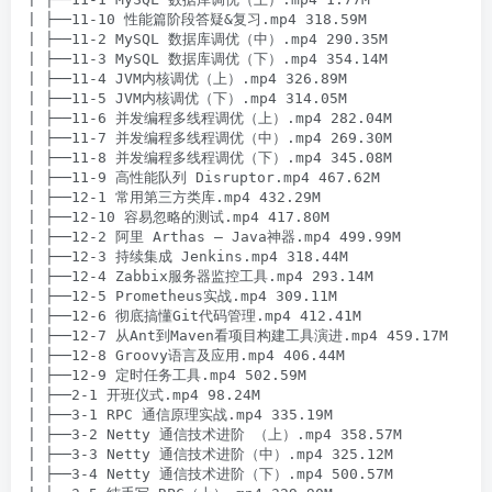
| ├──11-10 性能篇阶段答疑&复习.mp4 318.59M

| ├──11-2 MySQL 数据库调优（中）.mp4 290.35M

| ├──11-3 MySQL 数据库调优（下）.mp4 354.14M

| ├──11-4 JVM内核调优（上）.mp4 326.89M

| ├──11-5 JVM内核调优（下）.mp4 314.05M

| ├──11-6 并发编程多线程调优（上）.mp4 282.04M

| ├──11-7 并发编程多线程调优（中）.mp4 269.30M

| ├──11-8 并发编程多线程调优（下）.mp4 345.08M

| ├──11-9 高性能队列 Disruptor.mp4 467.62M

| ├──12-1 常用第三方类库.mp4 432.29M

| ├──12-10 容易忽略的测试.mp4 417.80M

| ├──12-2 阿里 Arthas – Java神器.mp4 499.99M

| ├──12-3 持续集成 Jenkins.mp4 318.44M

| ├──12-4 Zabbix服务器监控工具.mp4 293.14M

| ├──12-5 Prometheus实战.mp4 309.11M

| ├──12-6 彻底搞懂Git代码管理.mp4 412.41M

| ├──12-7 从Ant到Maven看项目构建工具演进.mp4 459.17M

| ├──12-8 Groovy语言及应用.mp4 406.44M

| ├──12-9 定时任务工具.mp4 502.59M

| ├──2-1 开班仪式.mp4 98.24M

| ├──3-1 RPC 通信原理实战.mp4 335.19M

| ├──3-2 Netty 通信技术进阶 （上）.mp4 358.57M

| ├──3-3 Netty 通信技术进阶（中）.mp4 325.12M

| ├──3-4 Netty 通信技术进阶（下）.mp4 500.57M
