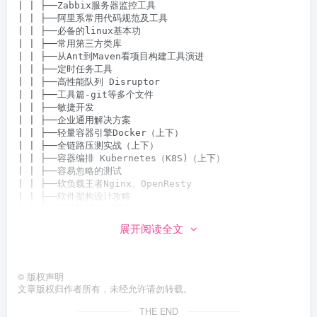
| | ├──Zabbix服务器监控工具

| | ├──阿里系常用代码规范及工具

| | ├──必备的linux基本功

| | ├──常用第三方类库

| | ├──从Ant到Maven看项目构建工具演进

| | ├──定时任务工具

| | ├──高性能队列 Disruptor

| | ├──工具篇-git等多个文件

| | ├──敏捷开发

| | ├──企业通用解决方案

| | ├──轻量容器引擎Docker（上下）

| | ├──全链路压测实战（上下）

| | ├──容器编排 Kubernetes（K8S)（上下）

| | ├──容易忽略的测试

| | ├──软负载王者Nginx、OpenResty

| | ├──软件架构设计攻略

| | ├──设计模式（上下）

| | ├──设计篇-助画方略-系统建模深入

展开阅读全文
| | ├──深入理解常见应用级算法思想（上下）

| | ├──数据结构与算法课程资料

| | ├──性能调优工具

| | ├──性能篇-Mysql调优（上、下）

©
版权声明
| | ├──云服务篇-服务网格ServiceMesh 实战（上下）

文章版权归作者所有，未经允许请勿转载。
| | ├──云服务篇-云上架构与场景方案实战

THE END
| | ├──正式课_jvm
