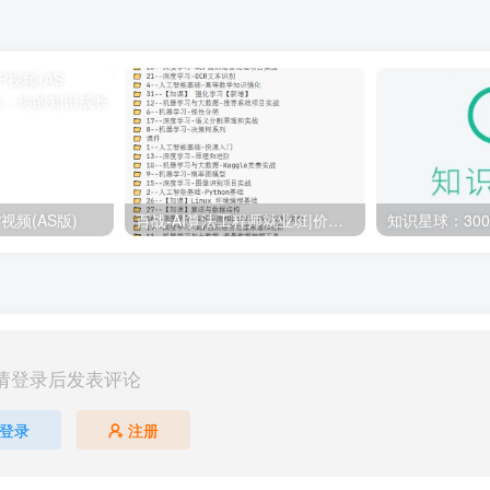
视频(AS版)
百战-AI算法工程师就业班|价值18980元|冲击百万年薪|完结无秘
请登录后发表评论
登录
注册