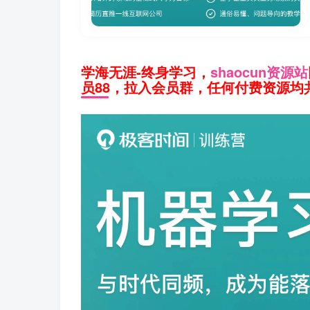
学海无涯-终身学习，
shaocun资源站
员88，拉入会员群，任何付费资源均共