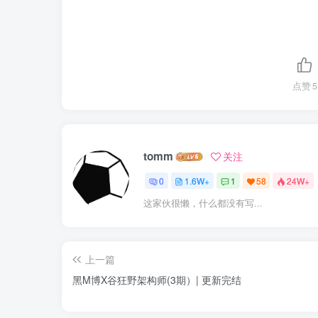
点赞
5
tomm
关注
0
1.6W+
1
58
24W+
这家伙很懒，什么都没有写...
上一篇
黑M博X谷狂野架构师(3期）| 更新完结