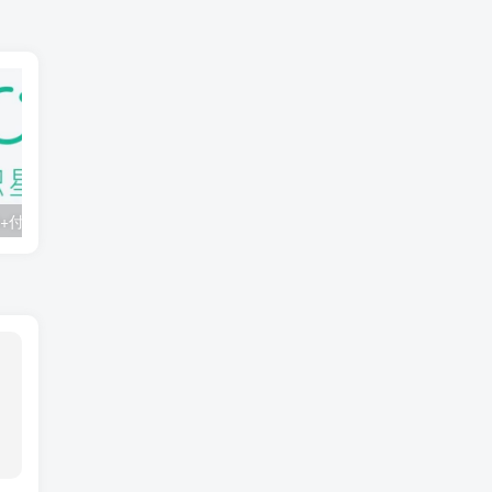
知识星球：300+付费课程与资料合集
2025年AI辅助神器Cursor–从0到1实战《仿小红书小程序》