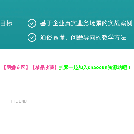
】
【网赚专区】
【精品收藏】
抓紧一起加入shaocun资源站吧！
THE END