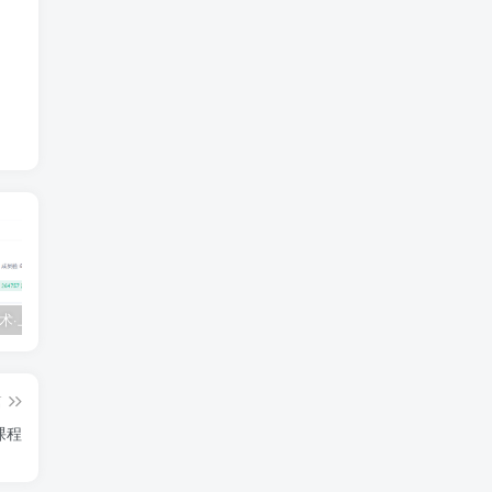
💵 生财有术·上千条付费资源合集（最新）
【每天都会更新】最新付费社群公众号文章
黑马 – AI大模型三期（无秘）
篇
全课程