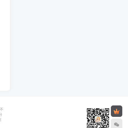
不
分
删