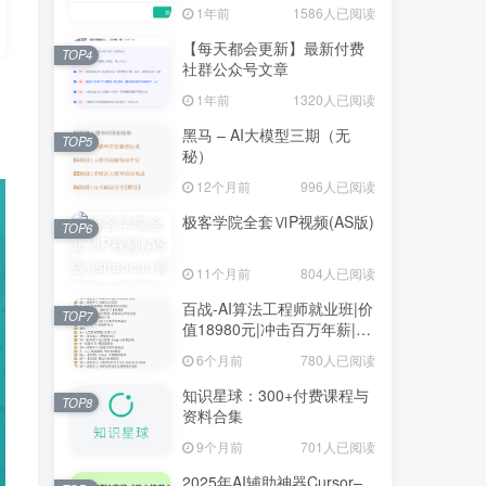
1年前
1586人已阅读
【每天都会更新】最新付费
TOP4
社群公众号文章
1年前
1320人已阅读
黑马 – AI大模型三期（无
TOP5
秘）
12个月前
996人已阅读
极客学院全套ⅥP视频(AS版)
TOP6
11个月前
804人已阅读
百战-AI算法工程师就业班|价
TOP7
值18980元|冲击百万年薪|完
结无秘
6个月前
780人已阅读
知识星球：300+付费课程与
TOP8
资料合集
9个月前
701人已阅读
2025年AI辅助神器Cursor–