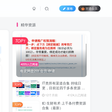
发布
开通会员
精华资源
TOP1
4223人已阅读
夸克网盘20t 会员 申请
IT类所有渠道合集 持续日
TOP2
更，目前近四千多条资源 年
费用户微信私信获取权限
12个月前
4124人已阅读
💵 生财有术·上千条付费资源
TOP3
合集（最新）