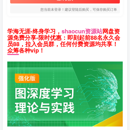
您当前未登录！建议登陆后购买，可保存购买订单
学海无涯-终身学习，
shaocun资源站
网盘资
源免费分享-限时优惠：即刻起前88名永久会
员88，拉入会员群，任何付费资源均共享！
众筹各种vip！