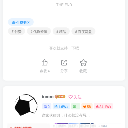
THE END
更多精品优质资源，点击这里查看
【付费专区】
【网赚
专区】
【精品收藏】
抓紧一起加入shaocun资源站吧！
付费专区
# 付费
# 优质资源
# 精品
# 百度网盘
喜欢就支持一下吧
点赞
4
分享
收藏
tomm
关注
0
1.6W+
1
58
24.1W+
这家伙很懒，什么都没有写...