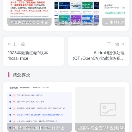
夸克网盘20t 会员 申请
IT类所有渠道合集 持续日更，目前近四千多条资源 年费用户微信私信获取权限
上一篇
下一篇
2023年最新红帽9版本
Android图像处理
rhcsa+rhce
(QT+OpenCV)实战演练视频
课程
猜您喜欢
【每天都会更新】最新付费社群公众号文章
极客学院全套ⅥP视频(AS版)