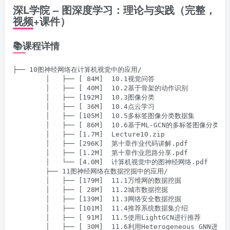
深L学院 – 图深度学习：理论与实践（完整，
视频+课件）
📚课程详情
├── 10图神经网络在计算机视觉中的应用/

        │   ├── [ 84M]  10.1视觉问答

        │   ├── [ 40M]  10.2基于骨架的动作识别

        │   ├── [192M]  10.3图像分类

        │   ├── [ 36M]  10.4点云学习

        │   ├── [105M]  10.5多标签图像分类数据集

        │   ├── [ 86M]  10.6基于ML-GCN的多标签图像分类

        │   ├── [1.7M]  Lecture10.zip

        │   ├── [296K]  第十章作业代码讲解.pdf

        │   ├── [1.2M]  第十章作业思路分享.pdf

        │   └── [4.0M]  计算机视觉中的图神经网络.pdf

        ├── 11图神经网络在数据挖掘中的应用/

        │   ├── [179M]  11.1万维网的数据挖掘

        │   ├── [ 28M]  11.2城市数据挖掘

        │   ├── [139M]  11.3网络安全数据挖掘

        │   ├── [101M]  11.4推荐系统数据集介绍

        │   ├── [ 91M]  11.5使用LightGCN进行推荐

        │   ├── [ 30M]  11.6利用Heterogeneous GNN进行推