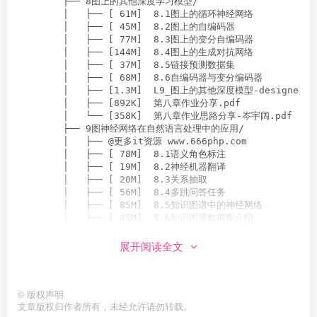
        ├── 8图上的其他深度学习模型/

        │   ├── [ 61M]  8.1图上的循环神经网络

        │   ├── [ 45M]  8.2图上的自编码器

        │   ├── [ 77M]  8.3图上的变分自编码器

        │   ├── [144M]  8.4图上的生成对抗网络

        │   ├── [ 37M]  8.5链接预测数据集

        │   ├── [ 68M]  8.6自编码器与变分编码器

        │   ├── [1.3M]  L9_图上的其他深度模型-designed.pd
        │   ├── [892K]  第八章作业分享.pdf

        │   └── [358K]  第八章作业思路分享-岑宇阔.pdf

        ├── 9图神经网络在自然语言处理中的应用/

        │   ├── @更多it资源 www.666php.com

        │   ├── [ 78M]  8.1语义角色标注

        │   ├── [ 19M]  8.2神经机器翻译

        │   ├── [ 20M]  8.3关系抽取

        │   ├── [ 56M]  8.4多跳问答任务

        │   ├── [ 85M]  8.5知识图谱中的神经网络

        │   ├── [ 48M]  8.6知识图谱数据集介绍

        │   ├── [128M]  8.7sec2 用于知识图谱的模型

        │   ├── [ 19M]  8.8sec3 在知识图谱补全的任务中训练R
展开阅读全文
        │   ├── [9.0K]  code by PYG.zip

        │   ├── [ 12K]  L9 code by DGL.rar

        │   ├── [432K]  第九章作业分享.pdf

©
版权声明
        │   ├── [413K]  第九章作业提示-吴博助教.pdf

文章版权归作者所有，未经允许请勿转载。
        │   └── [2.3M]  自然语言处理中的图神经网络.pdf