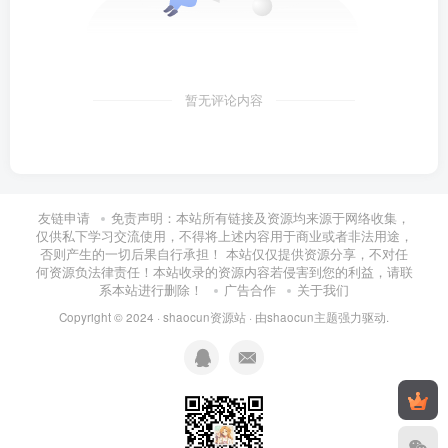
暂无评论内容
友链申请
免责声明：本站所有链接及资源均来源于网络收集，
仅供私下学习交流使用，不得将上述内容用于商业或者非法用途，
否则产生的一切后果自行承担！ 本站仅仅提供资源分享，不对任
何资源负法律责任！本站收录的资源内容若侵害到您的利益，请联
系本站进行删除！
广告合作
关于我们
Copyright © 2024 ·
shaocun资源站
· 由
shaocun主题
强力驱动.