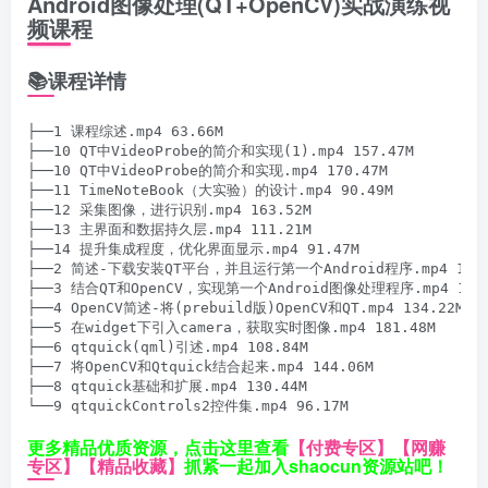
Android图像处理(QT+OpenCV)实战演练视
频课程
📚课程详情
├──1 课程综述.mp4 63.66M

├──10 QT中VideoProbe的简介和实现(1).mp4 157.47M

├──10 QT中VideoProbe的简介和实现.mp4 170.47M

├──11 TimeNoteBook（大实验）的设计.mp4 90.49M

├──12 采集图像，进行识别.mp4 163.52M

├──13 主界面和数据持久层.mp4 111.21M

├──14 提升集成程度，优化界面显示.mp4 91.47M

├──2 简述-下载安装QT平台，并且运行第一个Android程序.mp4 115.1
├──3 结合QT和OpenCV，实现第一个Android图像处理程序.mp4 120.3
├──4 OpenCV简述-将(prebuild版)OpenCV和QT.mp4 134.22M

├──5 在widget下引入camera，获取实时图像.mp4 181.48M

├──6 qtquick(qml)引述.mp4 108.84M

├──7 将OpenCV和Qtquick结合起来.mp4 144.06M

├──8 qtquick基础和扩展.mp4 130.44M

└──9 qtquickControls2控件集.mp4 96.17M
更多精品优质资源，点击这里查看
【付费专区】
【网赚
专区】
【精品收藏】
抓紧一起加入shaocun资源站吧！