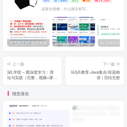
0
1.6W+
1
58
24.3W+
这家伙很懒，什么都没有写...
夸克网盘20t 会员 申请
IT类所有渠道合集 持续日更，目前近四千多条资源 年费用户微信私信获取权限
上一篇
下一篇
深L学院 – 图深度学习：理
马S兵教育-Java集合/容器精
论与实践（完整，视频+课
讲 | 完结无密
件）
猜您喜欢