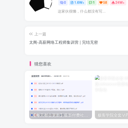
0
1.6W+
1
58
24W+
这家伙很懒，什么都没有写...
上一篇
太阁-高薪网络工程师集训营 | 完结无密
猜您喜欢
【每天都会更新】最新付费社群公众号文章
极客学院全套ⅥP