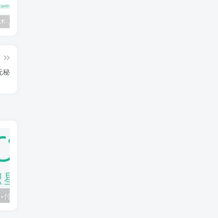
💵 生财有术·上千条付费资源合集（最新）
【每天都会更新】最新付费社群公众号文章
黑马 – AI大模型三期（无秘）
篇
无秘
知识星球：300+付费课程与资料合集
2025年AI辅助神器Cursor–从0到1实战《仿小红书小程序》