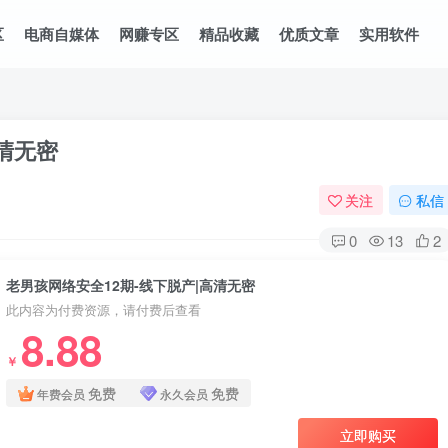
区
电商自媒体
网赚专区
精品收藏
优质文章
实用软件
清无密
关注
私信
0
13
2
老男孩网络安全12期-线下脱产|高清无密
此内容为付费资源，请付费后查看
8.88
￥
免费
免费
年费会员
永久会员
立即购买