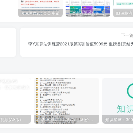
夸克网盘20t 会员 申请
IT类所有渠道合集 持续日更，目前近四千多条资源 年费用户微信私信获取权限
下一
李Y东算法训练营2021版第0期|价值5999元|重磅首|完结
视频(AS版)
百战-AI算法工程师就业班|价值18980元|冲击百万年薪|完结无秘