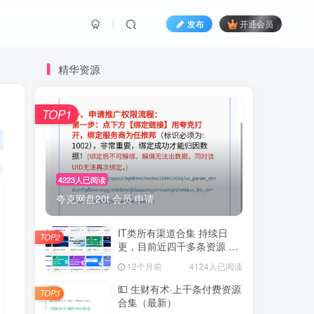
发布
开通会员
精华资源
TOP1
4223人已阅读
夸克网盘20t 会员 申请
IT类所有渠道合集 持续日
TOP2
更，目前近四千多条资源 年
费用户微信私信获取权限
12个月前
4124人已阅读
💵 生财有术·上千条付费资源
TOP3
合集（最新）