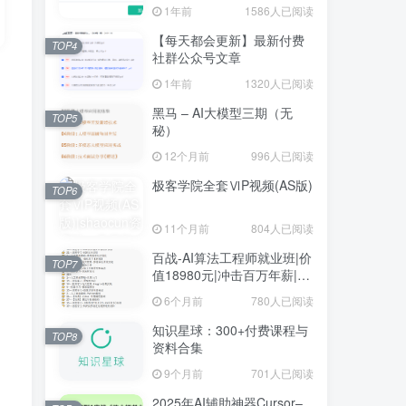
1年前
1586人已阅读
【每天都会更新】最新付费
TOP4
社群公众号文章
1年前
1320人已阅读
黑马 – AI大模型三期（无
TOP5
秘）
12个月前
996人已阅读
极客学院全套ⅥP视频(AS版)
TOP6
11个月前
804人已阅读
百战-AI算法工程师就业班|价
TOP7
值18980元|冲击百万年薪|完
结无秘
6个月前
780人已阅读
知识星球：300+付费课程与
TOP8
资料合集
9个月前
701人已阅读
2025年AI辅助神器Cursor–