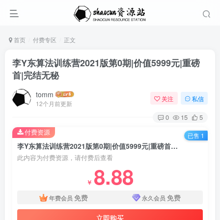
首页
付费专区
正文
李Y东算法训练营2021版第0期|价值5999元|重磅
首|完结无秘
tomm
关注
私信
12个月前更新
0
15
5
付费资源
已售 1
李Y东算法训练营2021版第0期|价值5999元|重磅首|完结无秘
此内容为付费资源，请付费后查看
8.88
￥
免费
免费
年费会员
永久会员
立即购买