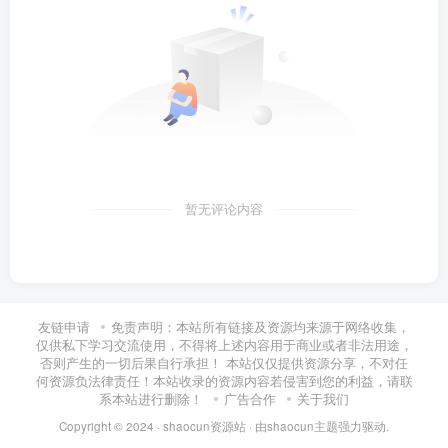
暂无评论内容
友链申请
免责声明：本站所有链接及资源均来源于网络收集，
仅供私下学习交流使用，不得将上述内容用于商业或者非法用途，
否则产生的一切后果自行承担！ 本站仅仅提供资源分享，不对任
何资源负法律责任！本站收录的资源内容若侵害到您的利益，请联
系本站进行删除！
广告合作
关于我们
Copyright © 2024 ·
shaocun资源站
· 由
shaocun主题
强力驱动.