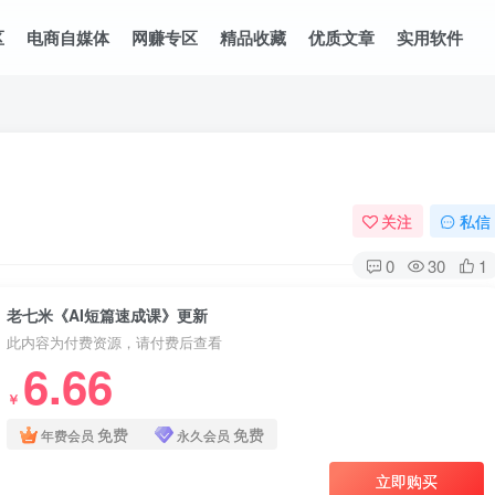
区
电商自媒体
网赚专区
精品收藏
优质文章
实用软件
关注
私信
0
30
1
老七米《AI短篇速成课》更新
此内容为付费资源，请付费后查看
6.66
￥
免费
免费
年费会员
永久会员
立即购买