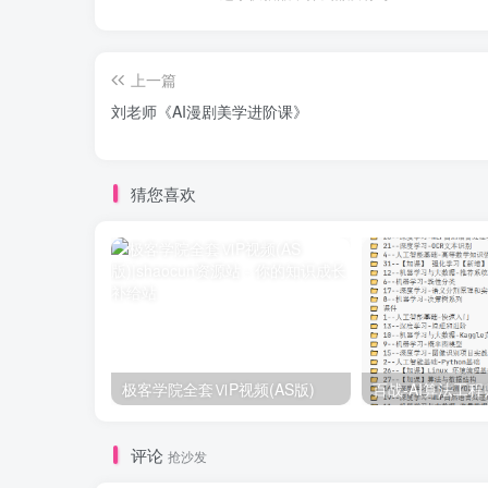
上一篇
刘老师《AI漫剧美学进阶课》
猜您喜欢
极客学院全套ⅥP视频(AS版)
评论
抢沙发