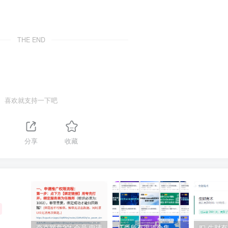
THE END
喜欢就支持一下吧
分享
收藏
夸克网盘20t 会员 申请
IT类所有渠道合集 持续日更，目前近四千多条资源 年费用户微信私信获取权限