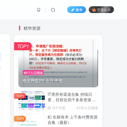
发布
开通会员
精华资源
TOP1
4217人已阅读
夸克网盘20t 会员 申请
IT类所有渠道合集 持续日
TOP2
更，目前近四千多条资源 年
费用户微信私信获取权限
12个月前
4120人已阅读
💵 生财有术·上千条付费资源
TOP3
合集（最新）