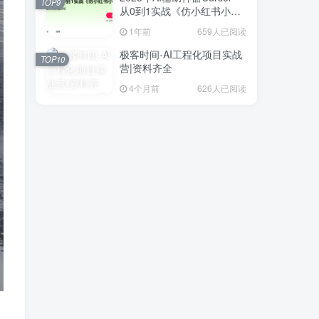
TOP9
从0到1实战《仿小红书小程
序》
1年前
659人已阅读
极客时间-AI工程化项目实战
TOP10
营|资料齐全
4个月前
626人已阅读