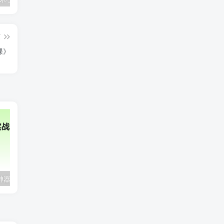
篇
课》
2025年AI辅助神器Cursor–从0到1实战《仿小红书小程序》
极客时间-AI工程化项目实战营|资料齐全