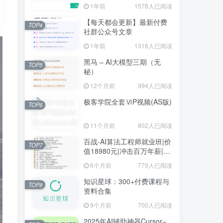
1年前
1578人已阅读
【每天都会更新】最新付费
TOP4
社群公众号文章
1年前
1318人已阅读
黑马 – AI大模型三期（无
TOP5
秘）
12个月前
994人已阅读
极客学院全套ⅥP视频(AS版)
TOP6
11个月前
802人已阅读
百战-AI算法工程师就业班|价
TOP7
值18980元|冲击百万年薪|完
结无秘
6个月前
779人已阅读
知识星球：300+付费课程与
TOP8
资料合集
9个月前
700人已阅读
2025年AI辅助神器Cursor–