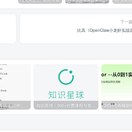
下一
比高《OpenClaw小龙虾实战
百战-AI算法工程师就业班|价值18980元|冲击百万年薪|完结无秘
知识星球：300+付费课程与资料合集