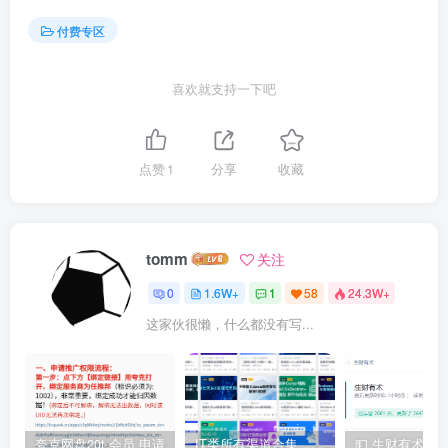
付费专区
喜欢就支持一下吧
点赞
1
分享
收藏
tomm
关注
0
1.6W+
1
58
24.3W+
这家伙很懒，什么都没有写...
夸克网盘20t 会员 申请
IT类所有渠道合集 持续日更，目前近四千多条资源 年费用户微信私信获取权限