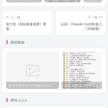
上一篇
下一篇
老七米《AI短篇速成课》更
众创 《Claude Code快速入
新
门到精通》
猜您喜欢
极客学院全套ⅥP视频(AS版)
百战-AI算法工程师就业班|价值1
评论
抢沙发