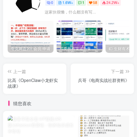
0
1.6W+
1
58
24.2W+
这家伙很懒，什么都没有写...
夸克网盘20t 会员 申请
IT类所有渠道合集 持续日更，目前近四千多条资源 年费用户微信私信获取权限
上一篇
下一篇
比高《OpenClaw小龙虾实
兵哥《电商实战社群资料》
战课》
猜您喜欢