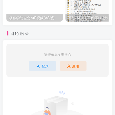
极客学院全套ⅥP视频(AS版)
百战-AI算法工程师就业班|价值1
评论
抢沙发
请登录后发表评论
登录
注册