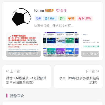
tomm
关注
0
1.6W+
1
58
24.2W+
这家伙很懒，什么都没有写...
夸克网盘20t 会员 申请
IT类所有渠道合集 持续日更，目前近四千多条资源 年费用户微信私信获取权限
上一篇
下一篇
爵优《AI爆量从0-1短视频带
李白《26年拼多多最新起店
货与同城爆单指南》
流程》
猜您喜欢