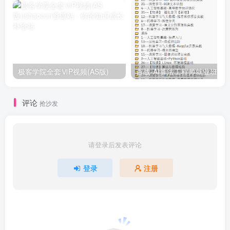
极客学院全套ⅥP视频(AS版)
百战-AI算法工程师就业班|价值1
评论
抢沙发
请登录后发表评论
登录
注册