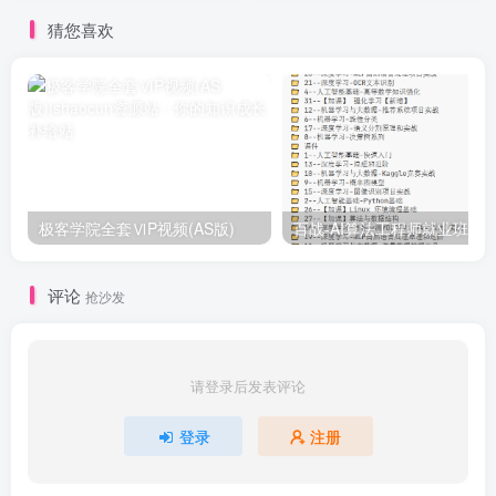
猜您喜欢
极客学院全套ⅥP视频(AS版)
百战-AI算法工程师就业班|价值1
评论
抢沙发
请登录后发表评论
登录
注册