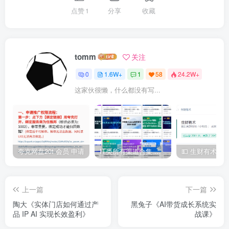
点赞
1
分享
收藏
tomm
关注
0
1.6W+
1
58
24.2W+
这家伙很懒，什么都没有写...
夸克网盘20t 会员 申请
IT类所有渠道合集 持续日更，目前近四千多条资源 年费用户微信私信获取权限
上一篇
下一篇
陶大《实体门店如何通过产
黑兔子《AI带货成长系统实
品 IP AI 实现长效盈利》
战课》