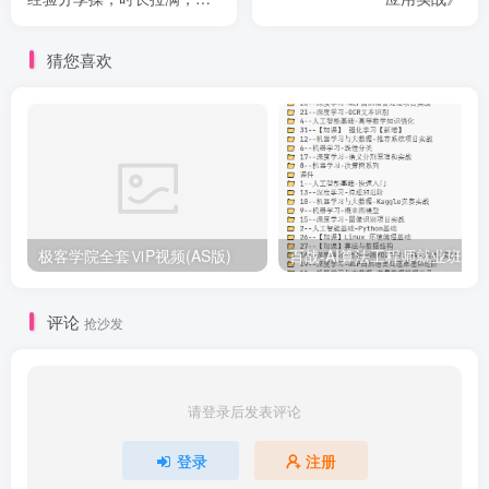
货拉满(更新26年5月)
猜您喜欢
极客学院全套ⅥP视频(AS版)
百战-AI算法工程师就业班|价值1
评论
抢沙发
请登录后发表评论
登录
注册