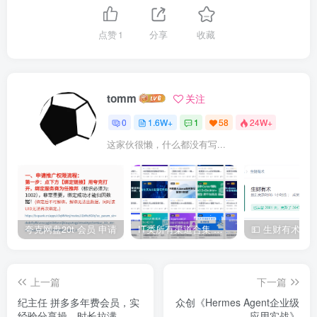
点赞
1
分享
收藏
tomm
关注
0
1.6W+
1
58
24W+
这家伙很懒，什么都没有写...
夸克网盘20t 会员 申请
IT类所有渠道合集 持续日更，目前近四千多条资源 年费用户微信私信获取权限
上一篇
下一篇
纪主任 拼多多年费会员，实
众创《Hermes Agent企业级
经验分享操，时长拉满，干
应用实战》