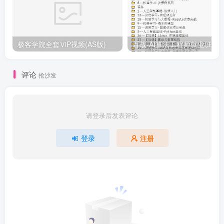
极客学院全套ⅥP视频(AS版)
百战-AI算法工程师就业班|价值1
评论
抢沙发
请登录后发表评论
登录
注册