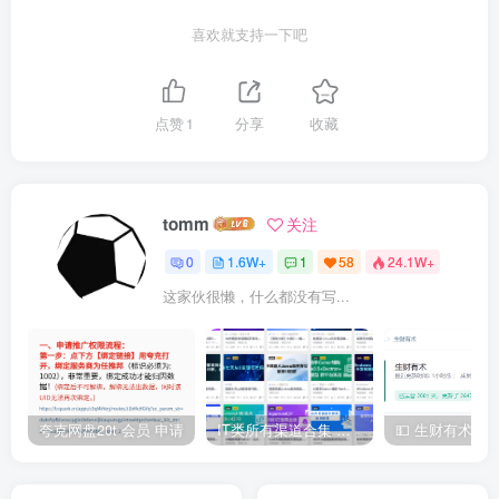
喜欢就支持一下吧
点赞
1
分享
收藏
tomm
关注
0
1.6W+
1
58
24.1W+
这家伙很懒，什么都没有写...
夸克网盘20t 会员 申请
IT类所有渠道合集 持续日更，目前近四千多条资源 年费用户微信私信获取权限