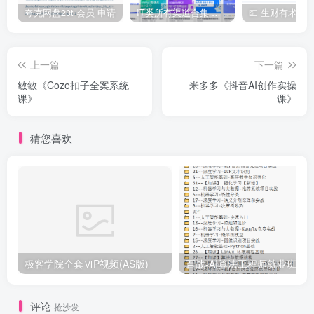
│ ├── IMG_20260115_100707.jpg
夸克网盘20t 会员 申请
IT类所有渠道合集 持续日更，目前近四千多条资源 年费用户微信私信获取权限
│ ├── IMG_20260115_100745.jpg
│ ├── IMG_20260115_101624.jpg
上一篇
下一篇
│ ├── IMG_20260115_102211.jpg
敏敏《Coze扣子全案系统
米多多《抖音AI创作实操
│ ├── IMG_20260115_102722.jpg
课》
课》
│ ├── IMG_20260115_104620.jpg
猜您喜欢
│ ├── IMG_20260115_105224.jpg
│ ├── IMG_20260115_105442.jpg
│ ├── IMG_20260115_105936.jpg
│ ├── IMG_20260115_110210.jpg
│ ├── IMG_20260115_110242.jpg
│ ├── IMG_20260115_110505.jpg
极客学院全套ⅥP视频(AS版)
百战-AI算法工程师就业班|价值1
│ ├── IMG_20260115_110808.jpg
│ ├── IMG_20260115_110938.jpg
评论
│ ├── IMG_20260115_110941.jpg
抢沙发