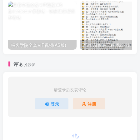
极客学院全套ⅥP视频(AS版)
百战-AI算法工程师就业班|价值1
评论
抢沙发
请登录后发表评论
登录
注册