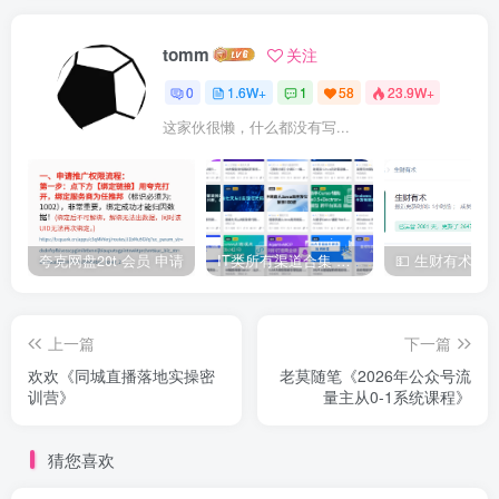
tomm
关注
0
1.6W+
1
58
23.9W+
这家伙很懒，什么都没有写...
夸克网盘20t 会员 申请
IT类所有渠道合集 持续日更，目前近四千多条资源 年费用户微信私信获取权限
上一篇
下一篇
欢欢《同城直播落地实操密
老莫随笔《2026年公众号流
训营》
量主从0-1系统课程》
猜您喜欢