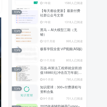
1年前
1580人已阅读
【每天都会更新】最新付费
TOP4
社群公众号文章
1年前
1318人已阅读
黑马 – AI大模型三期（无
TOP5
秘）
12个月前
995人已阅读
极客学院全套ⅥP视频(AS版)
TOP6
11个月前
803人已阅读
百战-AI算法工程师就业班|价
TOP7
值18980元|冲击百万年薪|完
结无秘
6个月前
780人已阅读
知识星球：300+付费课程与
TOP8
资料合集
9个月前
701人已阅读
2025年AI辅助神器Cursor–