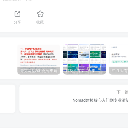
分享
收藏
夸克网盘20t 会员 申请
IT类所有渠道合集 持续日更，目前近四千多条资源 年费用户微信私信获取权限
下一
Nomad建模核心入门到专业渲