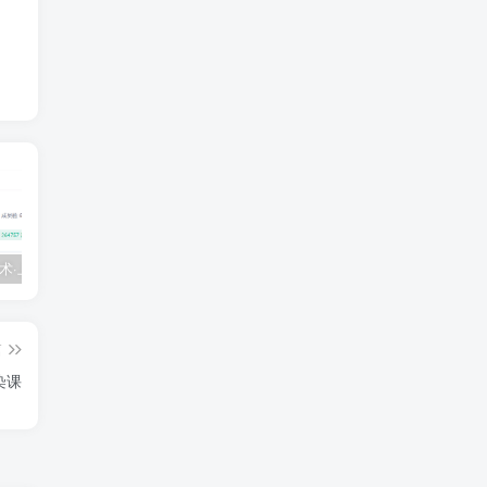
💵 生财有术·上千条付费资源合集（最新）
【每天都会更新】最新付费社群公众号文章
黑马 – AI大模型三期（无秘）
篇
染课