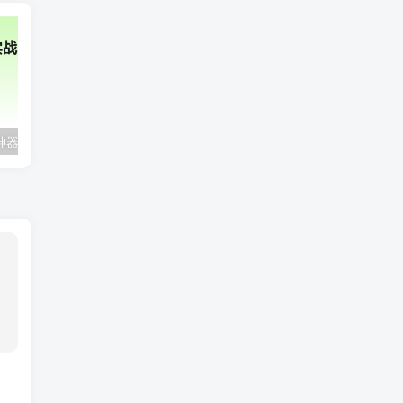
2025年AI辅助神器Cursor–从0到1实战《仿小红书小程序》
极客时间-AI工程化项目实战营|资料齐全