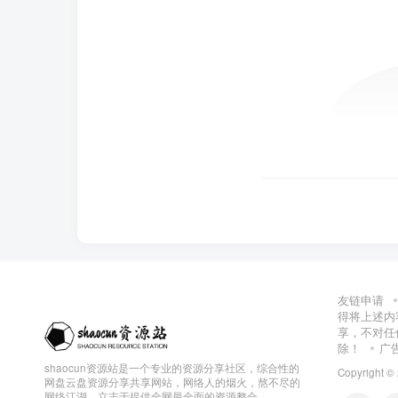
友链申请
得将上述内
享，不对任
除！
广
shaocun资源站是一个专业的资源分享社区，综合性的
Copyright ©
网盘云盘资源分享共享网站，网络人的烟火，熬不尽的
网络江湖，立志于提供全网最全面的资源整合。