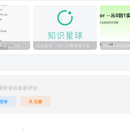
百战-AI算法工程师就业班|价值18980元|冲击百万年薪|完结无秘
知识星球：300+付费课程与资料合集
请登录后发表评论
登录
注册