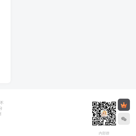
不
分
删
内部群