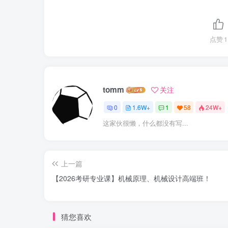
点赞
1
tomm
关注
0
1.6W+
1
58
24W+
这家伙很懒，什么都没有写...
上一篇
【2026考研专业课】机械原理、机械设计高端班！
猜您喜欢