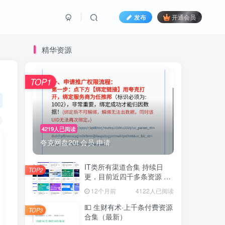
发布
开通会员
精华资源
TOP1
4219人已阅读
夸克网盘20t 会员 申请
IT类所有渠道合集 持续日
TOP2
更，目前近四千多条资源 年
费用户微信私信获取权限
12个月前
4122人已阅读
💵 生财有术·上千条付费资源
TOP3
合集（最新）