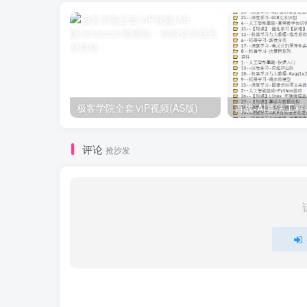
极客学院全套ⅥP视频(AS版)
评论
抢沙发