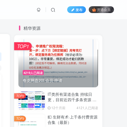
发布
开通会员
精华资源
TOP1
4219人已阅读
夸克网盘20t 会员 申请
IT类所有渠道合集 持续日
TOP2
更，目前近四千多条资源 年
费用户微信私信获取权限
12个月前
4121人已阅读
💵 生财有术·上千条付费资源
TOP3
合集（最新）