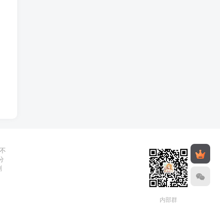
不
分
删
内部群