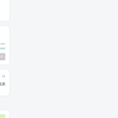
💵 生财有术·上千条付费资源合集（最新）
【每天都会更新】最新付费社群公众号文章
黑马 – AI大模型三期（无秘）
篇
频课