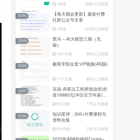
1年前
1580人已阅读
【每天都会更新】最新付费
TOP4
社群公众号文章
1年前
1318人已阅读
黑马 – AI大模型三期（无
TOP5
秘）
12个月前
994人已阅读
极客学院全套ⅥP视频(AS版)
TOP6
11个月前
803人已阅读
百战-AI算法工程师就业班|价
TOP7
值18980元|冲击百万年薪|完
结无秘
6个月前
779人已阅读
知识星球：300+付费课程与
TOP8
资料合集
9个月前
700人已阅读
2025年AI辅助神器Cursor–