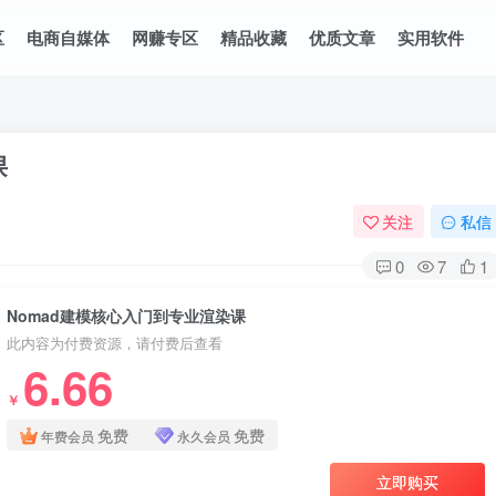
区
电商自媒体
网赚专区
精品收藏
优质文章
实用软件
课
关注
私信
0
7
1
Nomad建模核心入门到专业渲染课
此内容为付费资源，请付费后查看
6.66
￥
免费
免费
年费会员
永久会员
立即购买