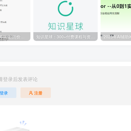
百战-AI算法工程师就业班|价值18980元|冲击百万年薪|完结无秘
知识星球：300+付费课程与资料合集
请登录后发表评论
登录
注册