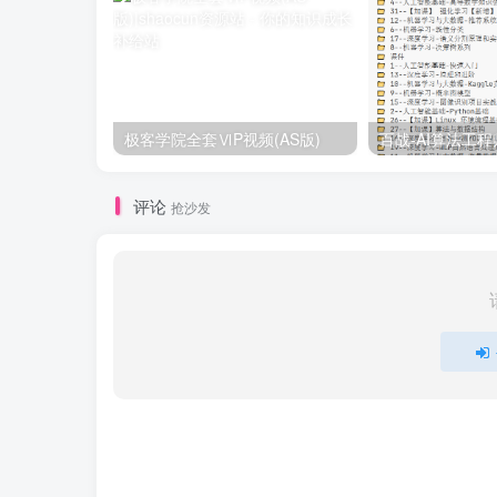
极客学院全套ⅥP视频(AS版)
评论
抢沙发