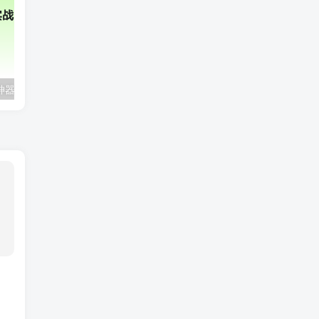
2025年AI辅助神器Cursor–从0到1实战《仿小红书小程序》
极客时间-AI工程化项目实战营|资料齐全