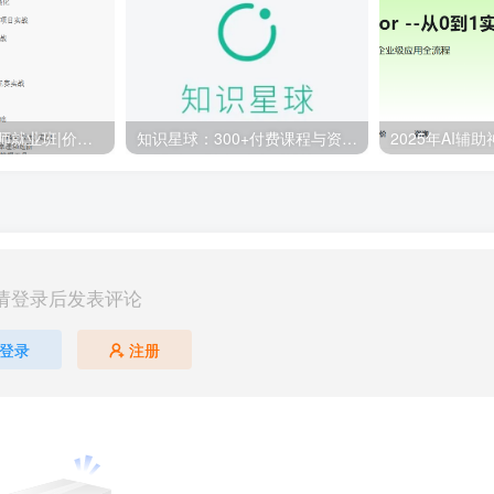
百战-AI算法工程师就业班|价值18980元|冲击百万年薪|完结无秘
知识星球：300+付费课程与资料合集
请登录后发表评论
登录
注册