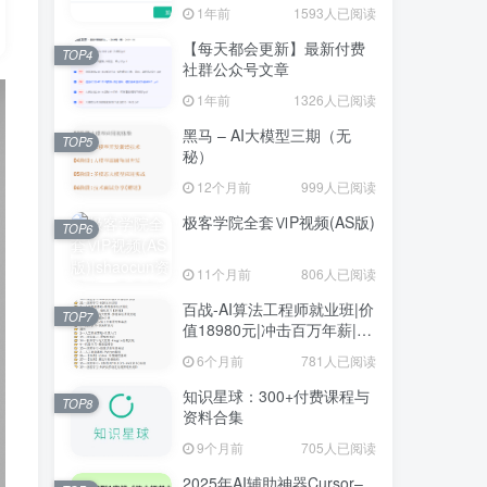
1年前
1593人已阅读
【每天都会更新】最新付费
TOP4
社群公众号文章
1年前
1326人已阅读
黑马 – AI大模型三期（无
TOP5
秘）
12个月前
999人已阅读
极客学院全套ⅥP视频(AS版)
TOP6
11个月前
806人已阅读
百战-AI算法工程师就业班|价
TOP7
值18980元|冲击百万年薪|完
结无秘
6个月前
781人已阅读
知识星球：300+付费课程与
TOP8
资料合集
9个月前
705人已阅读
2025年AI辅助神器Cursor–