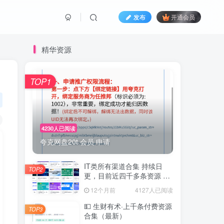
发布
开通会员
精华资源
TOP1
4230人已阅读
夸克网盘20t 会员 申请
IT类所有渠道合集 持续日
TOP2
更，目前近四千多条资源 年
费用户微信私信获取权限
12个月前
4127人已阅读
💵 生财有术·上千条付费资源
TOP3
合集（最新）