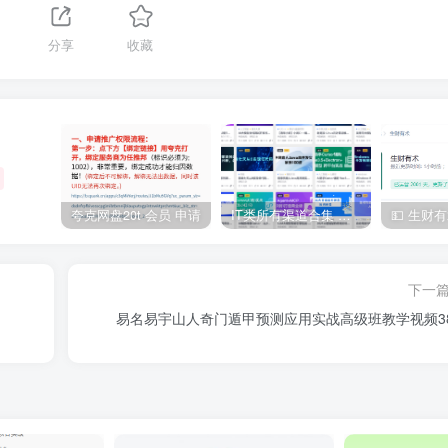
分享
收藏
夸克网盘20t 会员 申请
IT类所有渠道合集 持续日更，目前近四千多条资源 年费用户微信私信获取权限
下一
易名易宇山人奇门遁甲预测应用实战高级班教学视频3