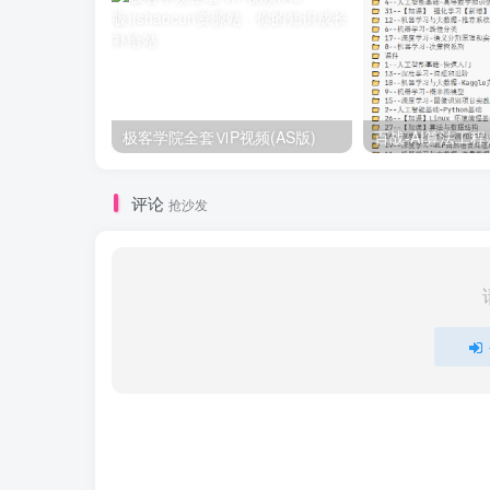
极客学院全套ⅥP视频(AS版)
评论
抢沙发