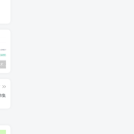
💵 生财有术·上千条付费资源合集（最新）
【每天都会更新】最新付费社群公众号文章
黑马 – AI大模型三期（无秘）
篇
8集