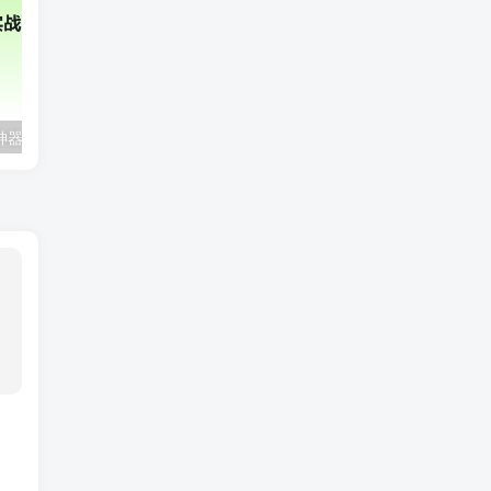
2025年AI辅助神器Cursor–从0到1实战《仿小红书小程序》
极客时间-AI工程化项目实战营|资料齐全