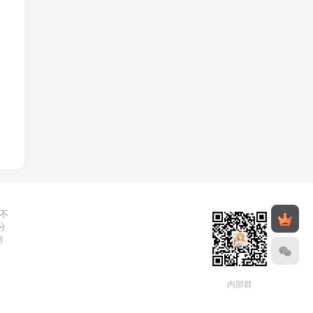
不
分
删
内部群