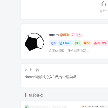
点赞
1
tomm
关注
0
1.6W+
1
58
24.2W+
这家伙很懒，什么都没有写...
上一篇
Nomad建模核心入门到专业渲染课
猜您喜欢