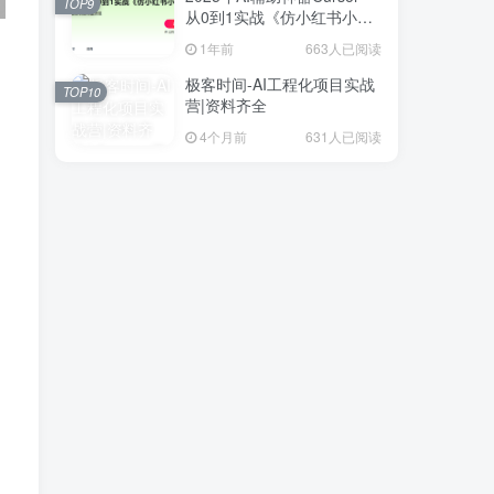
TOP9
从0到1实战《仿小红书小程
序》
1年前
663人已阅读
极客时间-AI工程化项目实战
TOP10
营|资料齐全
4个月前
631人已阅读