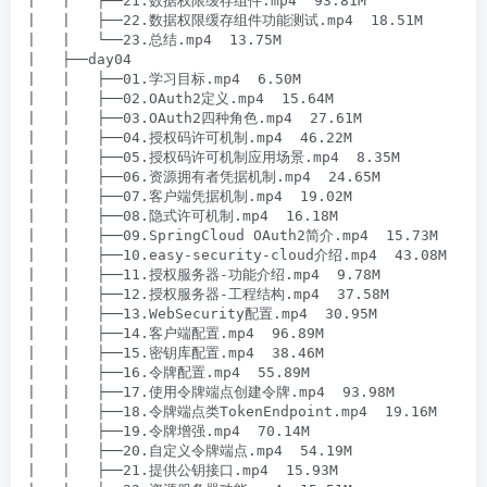
|   |   ├──21.数据权限缓存组件.mp4  93.81M

|   |   ├──22.数据权限缓存组件功能测试.mp4  18.51M

|   |   └──23.总结.mp4  13.75M

|   ├──day04

|   |   ├──01.学习目标.mp4  6.50M

|   |   ├──02.OAuth2定义.mp4  15.64M

|   |   ├──03.OAuth2四种角色.mp4  27.61M

|   |   ├──04.授权码许可机制.mp4  46.22M

|   |   ├──05.授权码许可机制应用场景.mp4  8.35M

|   |   ├──06.资源拥有者凭据机制.mp4  24.65M

|   |   ├──07.客户端凭据机制.mp4  19.02M

|   |   ├──08.隐式许可机制.mp4  16.18M

|   |   ├──09.SpringCloud OAuth2简介.mp4  15.73M

|   |   ├──10.easy-security-cloud介绍.mp4  43.08M

|   |   ├──11.授权服务器-功能介绍.mp4  9.78M

|   |   ├──12.授权服务器-工程结构.mp4  37.58M

|   |   ├──13.WebSecurity配置.mp4  30.95M

|   |   ├──14.客户端配置.mp4  96.89M

|   |   ├──15.密钥库配置.mp4  38.46M

|   |   ├──16.令牌配置.mp4  55.89M

|   |   ├──17.使用令牌端点创建令牌.mp4  93.98M

|   |   ├──18.令牌端点类TokenEndpoint.mp4  19.16M

|   |   ├──19.令牌增强.mp4  70.14M

|   |   ├──20.自定义令牌端点.mp4  54.19M

|   |   ├──21.提供公钥接口.mp4  15.93M
