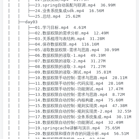
|   |   ├──23.spring自动装配与联调.mp4  36.99M

|   |   ├──24.业务系统集成sdk.mp4  16.56M

|   |   └──25.总结.mp4  25.62M

|   ├──day03

|   |   ├──01.学习目标.mp4  4.61M

|   |   ├──02.数据权限的需求分析.mp4  12.49M

|   |   ├──03.关系梳理与表结构.mp4  31.28M

|   |   ├──04.保存数据权限.mp4  116.16M

|   |   ├──05.读取数据权限-需求与思路.mp4  30.99M

|   |   ├──06.数据权限的读取-1.mp4  49.19M

|   |   ├──07.数据权限的读取-2.mp4  31.27M

|   |   ├──08.数据权限的读取-3.mp4  71.27M

|   |   ├──09.数据权限的读取-测试.mp4  35.81M

|   |   ├──10.数据权限手动控制-需求与思路.mp4  28.11M

|   |   ├──11.数据权限手动控制-代码实现.mp4  28.16M

|   |   ├──12.数据权限手动控制-功能测试.mp4  17.47M

|   |   ├──13.数据权限自动控制-需求与思路.mp4  8.72M

|   |   ├──14.数据权限自动控制-内核构建.mp4  75.60M

|   |   ├──15.数据权限自动控制-规则实现类.mp4  47.38M

|   |   ├──16.数据权限自动控制-规则实现类-2.mp4  32.55M

|   |   ├──17.数据权限自动控制-业务系统集成.mp4  30.11M

|   |   ├──18.数据权限自动控制-功能测试.mp4  32.49M

|   |   ├──19.springcache讲解与演示.mp4  75.65M

|   |   ├──20.数据权限和缓存并存的问题分析.mp4  56.51M
