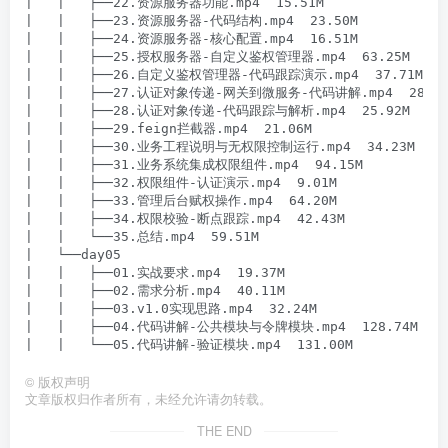
|   |   ├──22.资源服务器功能.mp4  15.51M

|   |   ├──23.资源服务器-代码结构.mp4  23.50M

|   |   ├──24.资源服务器-核心配置.mp4  16.51M

|   |   ├──25.授权服务器-自定义鉴权管理器.mp4  63.25M

|   |   ├──26.自定义鉴权管理器-代码跟踪演示.mp4  37.71M

|   |   ├──27.认证对象传递-网关到微服务-代码讲解.mp4  28.96M
|   |   ├──28.认证对象传递-代码跟踪与解析.mp4  25.92M

|   |   ├──29.feign拦截器.mp4  21.06M

|   |   ├──30.业务工程说明与无权限控制运行.mp4  34.23M

|   |   ├──31.业务系统集成权限组件.mp4  94.15M

|   |   ├──32.权限组件-认证演示.mp4  9.01M

|   |   ├──33.管理后台赋权操作.mp4  64.20M

|   |   ├──34.权限校验-断点跟踪.mp4  42.43M

|   |   └──35.总结.mp4  59.51M

|   └──day05

|   |   ├──01.实战要求.mp4  19.37M

|   |   ├──02.需求分析.mp4  40.11M

|   |   ├──03.v1.0实现思路.mp4  32.24M

|   |   ├──04.代码讲解-公共模块与令牌模块.mp4  128.74M

©
版权声明
文章版权归作者所有，未经允许请勿转载。
THE END