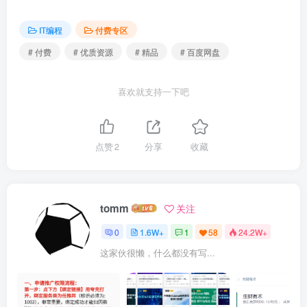
IT编程
付费专区
# 付费
# 优质资源
# 精品
# 百度网盘
喜欢就支持一下吧
点赞
2
分享
收藏
tomm
关注
0
1.6W+
1
58
24.2W+
这家伙很懒，什么都没有写...