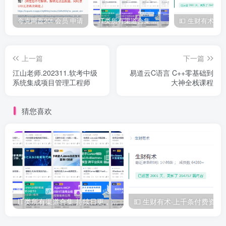
夸克网盘20t 会员 申请
IT类所有渠道合集 持续日更，目前近四千多条资源 年费用户微信私信获取权限
上一篇
下一篇
江山老师.202311.软考中级
易道云C语言 C++零基础到
系统集成项目管理工程师
大神全栈课程
猜您喜欢
IT类所有渠道合集 持续日更，目前近四千多条资源 年费用户微信私信获取权限
💵 生财有术·上千