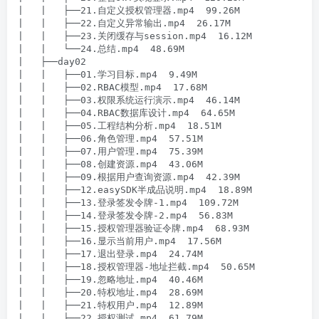
|   |   ├──21.自定义授权管理器.mp4  99.26M

|   |   ├──22.自定义异常输出.mp4  26.17M

|   |   ├──23.关闭缓存与session.mp4  16.12M

|   |   └──24.总结.mp4  48.69M

|   ├──day02

|   |   ├──01.学习目标.mp4  9.49M

|   |   ├──02.RBAC模型.mp4  17.68M

|   |   ├──03.权限系统运行演示.mp4  46.14M

|   |   ├──04.RBAC数据库设计.mp4  64.65M

|   |   ├──05.工程结构分析.mp4  18.51M

|   |   ├──06.角色管理.mp4  57.51M

|   |   ├──07.用户管理.mp4  75.39M

|   |   ├──08.创建资源.mp4  43.06M

|   |   ├──09.根据用户查询资源.mp4  42.39M

|   |   ├──12.easySDK半成品说明.mp4  18.89M

|   |   ├──13.登录签发令牌-1.mp4  109.72M

|   |   ├──14.登录签发令牌-2.mp4  56.83M

|   |   ├──15.授权管理器验证令牌.mp4  68.93M

|   |   ├──16.显示当前用户.mp4  17.56M

|   |   ├──17.退出登录.mp4  24.74M

|   |   ├──18.授权管理器-地址拦截.mp4  50.65M

|   |   ├──19.忽略地址.mp4  40.46M

|   |   ├──20.特权地址.mp4  28.69M

|   |   ├──21.特权用户.mp4  12.89M

|   |   ├──22.授权测试.mp4  61.79M
