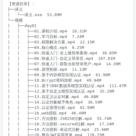
【资源目录】：

├──讲义

|   └──讲义.exe  53.09M

└──视频

|   ├──day01

|   |   ├──01.课程介绍.mp4  10.31M

|   |   ├──02.学习目标.mp4  7.24M

|   |   ├──03.权限解决方案.mp4  22.15M

|   |   ├──04.核心概念.mp4  8.25M

|   |   ├──05.快速入门-史上最简单案例.mp4  30.85M

|   |   ├──06.快速入门-自定义登录页.mp4  107.81M

|   |   ├──07.快速入门-获取当前登录用户.mp4  14.39M

|   |   ├──08.原理初探.mp4  11.13M

|   |   ├──09.基于内存模型实现认证.mp4  61.90M

|   |   ├──10.Bcrypt密码加密.mp4  49.94M

|   |   ├──11.基于JDBC数据库模型实现认证.mp4  111.47M

|   |   ├──12.基于自定义模型实现认证.mp4  35.29M

|   |   ├──13.自定义认证对象.mp4  46.08M

|   |   ├──14.认证对象赋予角色.mp4  36.59M

|   |   ├──15.认证原理分析.mp4  92.99M

|   |   ├──16.web授权.mp4  46.49M

|   |   ├──17.方法授权-JSR250注解.mp4  55.74M

|   |   ├──18.方法授权-secured注解.mp4  17.24M

|   |   ├──19.方法授权-表达式注解.mp4  25.46M

|   |   ├──20.整合JWT实现登录.mp4  120.25M
