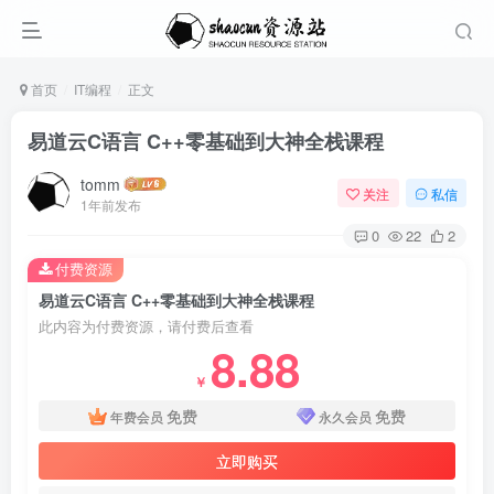
首页
IT编程
正文
易道云C语言 C++零基础到大神全栈课程
tomm
关注
私信
1年前发布
0
22
2
付费资源
易道云C语言 C++零基础到大神全栈课程
此内容为付费资源，请付费后查看
8.88
￥
免费
免费
年费会员
永久会员
立即购买