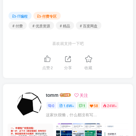
IT编程
付费专区
# 付费
# 优质资源
# 精品
# 百度网盘
喜欢就支持一下吧
点赞
2
分享
收藏
tomm
关注
0
1.6W+
1
58
24W+
这家伙很懒，什么都没有写...