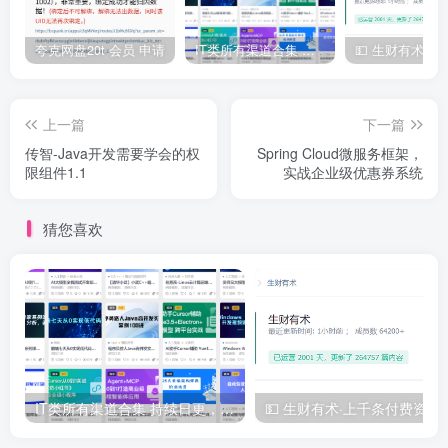
夸克网盘20t 会员 申请
IT类所有渠道合集 持续日更，目前近四千多条资源 年费用户微信私信获取权限
上一篇
下一篇
传智-Java开发需要学会的权
Spring Cloud微服务框架，
限组件1.1
实战企业级优惠券系统
猜您喜欢
IT类所有渠道合集 持续日更，目前近四千多条资源 年费用户微信私信获取权限
💵 生财有术·上千