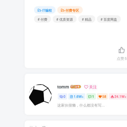
IT编程
付费专区
# 付费
# 优质资源
# 精品
# 百度网盘
点赞
5
tomm
关注
0
1.6W+
1
58
24.1W+
这家伙很懒，什么都没有写...