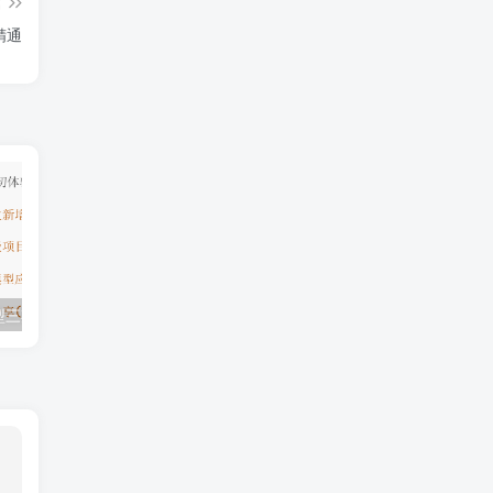
篇
精通
模型三期（无秘）
极客学院全套ⅥP视频(AS版)