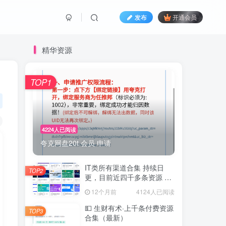
发布
开通会员
精华资源
TOP1
4224人已阅读
夸克网盘20t 会员 申请
IT类所有渠道合集 持续日
TOP2
更，目前近四千多条资源 年
费用户微信私信获取权限
12个月前
4124人已阅读
💵 生财有术·上千条付费资源
TOP3
合集（最新）