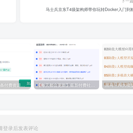
下一
马士兵京东T4级架构师带你玩转Docker入门到
💵 生财有术·上千条付费资源合集（最新）
【每天都会更新】最新付费社群公众号文章
黑马 – AI大
请登录后发表评论