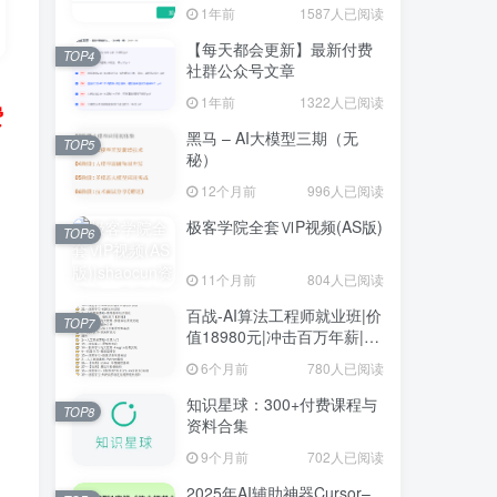
1年前
1587人已阅读
【每天都会更新】最新付费
TOP4
社群公众号文章
1年前
1322人已阅读
费
黑马 – AI大模型三期（无
TOP5
秘）
12个月前
996人已阅读
极客学院全套ⅥP视频(AS版)
TOP6
11个月前
804人已阅读
百战-AI算法工程师就业班|价
TOP7
值18980元|冲击百万年薪|完
结无秘
6个月前
780人已阅读
知识星球：300+付费课程与
TOP8
资料合集
9个月前
702人已阅读
2025年AI辅助神器Cursor–