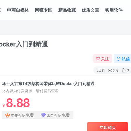
区
电商自媒体
网赚专区
精品收藏
优质文章
实用软件
cker入门到精通
关注
私信
0
25
2
马士兵京东T4级架构师带你玩转Docker入门到精通
此内容为付费资源，请付费后查看
8.88
￥
免费
免费
年费会员
永久会员
立即购买