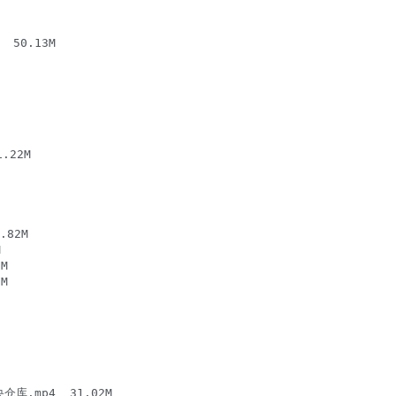
 50.13M

.22M

82M



M

M
