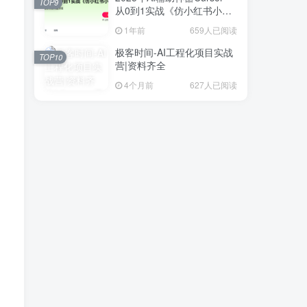
TOP9
从0到1实战《仿小红书小程
序》
1年前
659人已阅读
极客时间-AI工程化项目实战
TOP10
营|资料齐全
4个月前
627人已阅读