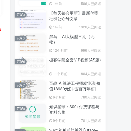
1年前
1586人已阅读
【每天都会更新】最新付费
TOP4
社群公众号文章
1年前
1320人已阅读
费
黑马 – AI大模型三期（无
TOP5
秘）
12个月前
996人已阅读
极客学院全套ⅥP视频(AS版)
TOP6
11个月前
804人已阅读
百战-AI算法工程师就业班|价
TOP7
值18980元|冲击百万年薪|完
结无秘
6个月前
780人已阅读
知识星球：300+付费课程与
TOP8
资料合集
9个月前
701人已阅读
2025年AI辅助神器Cursor–