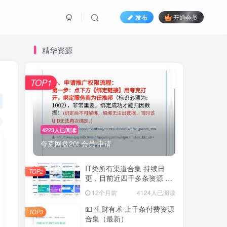
发布
开通会员
精华资源
TOP1
4223人已阅读
夸克网盘20t 会员 申请
IT类所有渠道合集 持续日
TOP2
更，目前近四千多条资源 年
费用户微信私信获取权限
12个月前
4124人已阅读
💵 生财有术·上千条付费资源
TOP3
合集（最新）