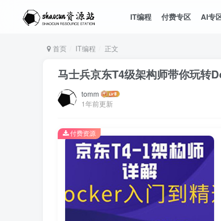
IT编程
付费专区
AI专
首页
IT编程
正文
马士兵京东T4级架构师带你玩转Do
tomm
1年前更新
付费资源