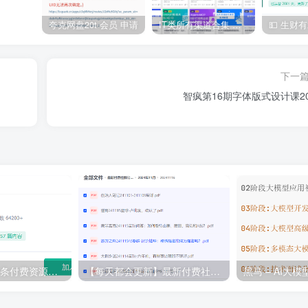
夸克网盘20t 会员 申请
IT类所有渠道合集 持续日更，目前近四千多条资源 年费用户微信私信获取权限
下一
智疯第16期字体版式设计课20
💵 生财有术·上千条付费资源合集（最新）
【每天都会更新】最新付费社群公众号文章
黑马 – AI大