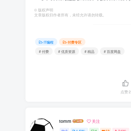
©
版权声明
文章版权归作者所有，未经允许请勿转载。
IT编程
付费专区
# 付费
# 优质资源
# 精品
# 百度网盘
点赞
2
tomm
关注
0
1.6W+
1
58
24W+