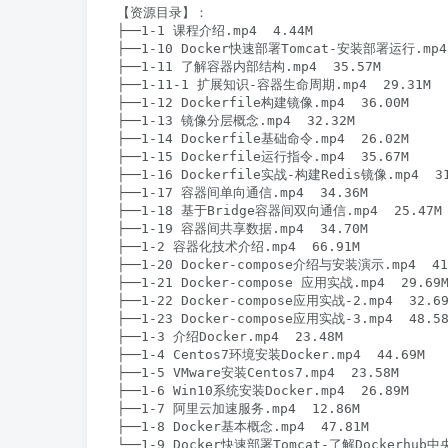
【资源目录】：

├──1-1 课程介绍.mp4  4.44M

├──1-10 Docker快速部署Tomcat-安装部署运行.mp4 
├──1-11 了解容器内部结构.mp4  35.57M

├──1-11-1 扩展知识-容器生命周期.mp4  29.31M

├──1-12 Dockerfile构建镜像.mp4  36.00M

├──1-13 镜像分层概念.mp4  32.32M

├──1-14 Dockerfile基础命令.mp4  26.02M

├──1-15 Dockerfile运行指令.mp4  35.67M

├──1-16 Dockerfile实战-构建Redis镜像.mp4  31
├──1-17 容器间单向通信.mp4  34.36M

├──1-18 基于Bridge容器间双向通信.mp4  25.47M

├──1-19 容器间共享数据.mp4  34.70M

├──1-2 容器化技术介绍.mp4  66.91M

├──1-20 Docker-compose介绍与安装演示.mp4  41.
├──1-21 Docker-compose 应用实战.mp4  29.69M
├──1-22 Docker-compose应用实战-2.mp4  32.69
├──1-23 Docker-compose应用实战-3.mp4  48.58
├──1-3 介绍Docker.mp4  23.48M

├──1-4 Centos7环境安装Docker.mp4  44.69M

├──1-5 VMware安装Centos7.mp4  23.58M

├──1-6 Win10系统安装Docker.mp4  26.89M

├──1-7 阿里云加速服务.mp4  12.86M

├──1-8 Docker基本概念.mp4  47.81M
