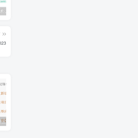
💵 生财有术·上千条付费资源合集（最新）
【每天都会更新】最新付费社群公众号文章
黑马 – AI大模型三期（无秘）
篇
23
模型三期（无秘）
极客学院全套ⅥP视频(AS版)