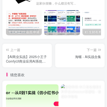
这家伙很懒，什么都没有写...
夸克网盘20t 会员 申请
IT类所有渠道合集 持续日更，目前近四千多条资源 年费用户微信私信获取权限
上一篇
下一篇
【AI商业实战】2025小王子
海螺 - Ai实战合集
ComfyUI商业应用AI系统课
(最新完结 | 1.35TB) | 搭建
属于你的AI绘画变现工作流
猜您喜欢