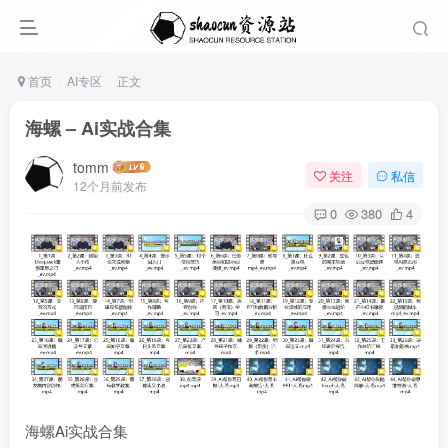
首页
AI专区
正文
海螺 – Ai实战合集
tomm
关注
私信
12个月前发布
0
380
4
海螺Ai实战合集