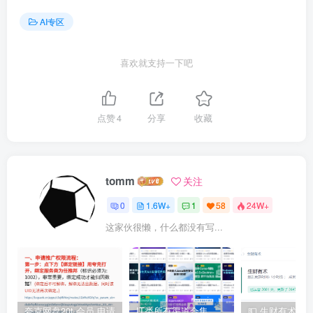
AI专区
喜欢就支持一下吧
点赞
4
分享
收藏
tomm
关注
0
1.6W+
1
58
24W+
这家伙很懒，什么都没有写...
夸克网盘20t 会员 申请
IT类所有渠道合集 持续日更，目前近四千多条资源 年费用户微信私信获取权限