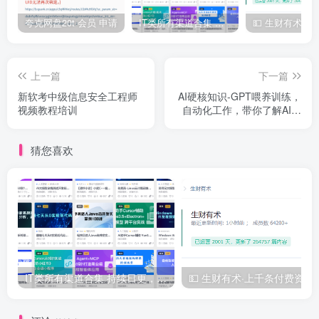
夸克网盘20t 会员 申请
IT类所有渠道合集 持续日更，目前近四千多条资源 年费用户微信私信获取权限
上一篇
下一篇
新软考中级信息安全工程师
AI硬核知识-GPT喂养训练，
视频教程培训
自动化工作，带你了解AI的
能力边界
猜您喜欢
IT类所有渠道合集 持续日更，目前近四千多条资源 年费用户微信私信获取权限
💵 生财有术·上千