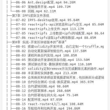
| ├──06-06 Ant.design配置.mp4 94.26M

| ├──06-07 宠物领养开发.mp4 189.72M

| └──06-08 回顾.mp4 62.11M

├──第7章 IPFS星际文件系统

| ├──07-02 IPFS-desktop使用.mp4 95.64M

| ├──07-03 react+ipfs-api浏览器和ipfs交互.mp4 85.04M

| ├──07-04 react+ipfs上传文件.mp4 113.17M

| ├──07-05 react+ipfs 上传数据+ipfs跨域配置.mp4 86.64M

| └──07-06 react+ipfs读取ipfs网络数据.mp4 88.05M

├──第8章 实战-开发区块链版本的“慕课”

| ├──08-01 搭建solidity开发环境，自己定制一个truffle.mp4 21
| ├──08-02 自动化重新编译智能合约.mp4 137.58M

| ├──08-03 课程列表合约实现.mp4 100.85M

| ├──08-05 测试驱动开发课程添加功能.mp4 153.50M

| ├──08-06 测试驱动开发-删除课程功能.mp4 116.16M

| ├──08-07 solidity定制remove方法完成删除元素的操作.mp4 155
| ├──08-08 丰富课程实例参数.mp4 213.43M

| ├──08-09 众筹购买和讲师设置视频逻辑开发，包括购买分成逻辑.mp4 
| ├──08-10 合约综合测试-分成-购买逻辑.mp4 365.07M

| ├──08-11 合约逻辑回顾.mp4 98.66M

| ├──08-12 合约部署脚本.mp4 268.66M

| ├──08-13 合约部署地址持久化.mp4 75.14M

| ├──08-14 配置环境.mp4 87.05M

| ├──08-15 react-router4入门.mp4 108.44M

| ├──08-16 导航组件和结构开发.mp4 194.86M
