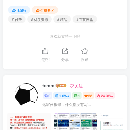
IT编程
付费专区
# 付费
# 优质资源
# 精品
# 百度网盘
喜欢就支持一下吧
点赞
4
分享
收藏
tomm
关注
0
1.6W+
1
58
24.3W+
这家伙很懒，什么都没有写...