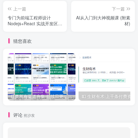
上一篇
下一篇
专门为前端工程师设计
AI从入门到大神视频课 (附素
Nodejs+React 实战开发区块
材)
链“慕课”DApp
猜您喜欢
IT类所有渠道合集 持续日更，目前近四千多条资源 年费用户微信私信获取权限
💵 生财有术·上千
评论
抢沙发