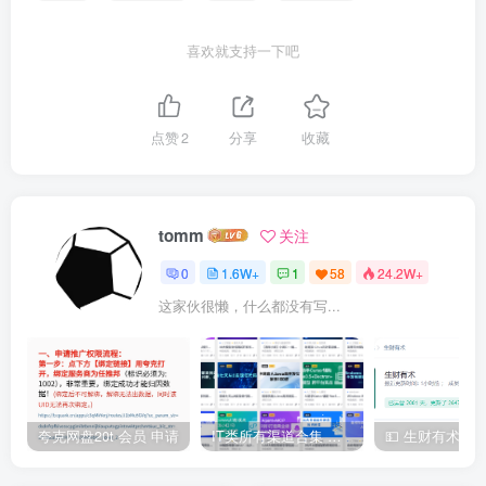
喜欢就支持一下吧
点赞
2
分享
收藏
tomm
关注
0
1.6W+
1
58
24.2W+
这家伙很懒，什么都没有写...
夸克网盘20t 会员 申请
IT类所有渠道合集 持续日更，目前近四千多条资源 年费用户微信私信获取权限