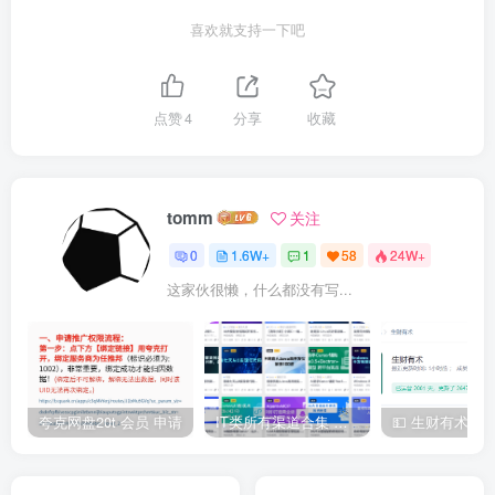
喜欢就支持一下吧
点赞
4
分享
收藏
tomm
关注
0
1.6W+
1
58
24W+
这家伙很懒，什么都没有写...
夸克网盘20t 会员 申请
IT类所有渠道合集 持续日更，目前近四千多条资源 年费用户微信私信获取权限