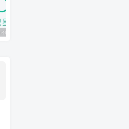
知识星球：300+付费课程与资料合集
2025年AI辅助神器Cursor–从0到1实战《仿小红书小程序》