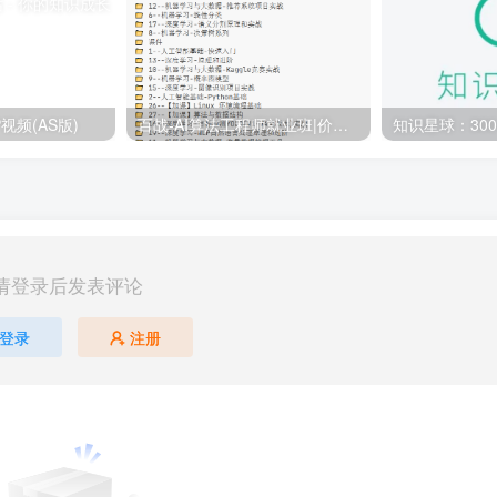
视频(AS版)
百战-AI算法工程师就业班|价值18980元|冲击百万年薪|完结无秘
请登录后发表评论
登录
注册