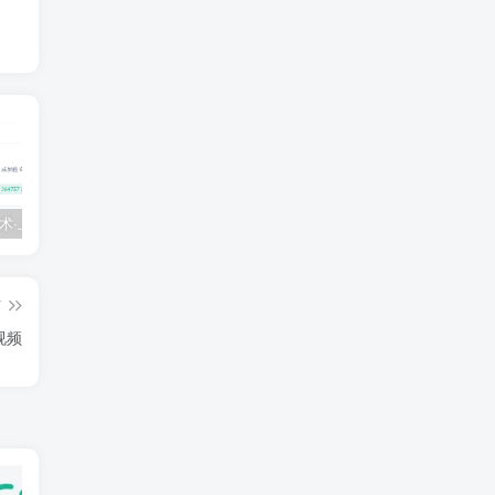
💵 生财有术·上千条付费资源合集（最新）
【每天都会更新】最新付费社群公众号文章
黑马 – AI大模型三期（无秘）
篇
视频