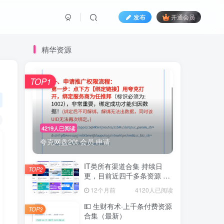
发布
开通会员
精华资源
TOP1
4219人已阅读
夸克网盘20t 会员 申请
IT类所有渠道合集 持续日
TOP2
更，目前近四千多条资源 年
费用户微信私信获取权限
12个月前
4120人已阅读
💵 生财有术·上千条付费资源
TOP3
合集（最新）