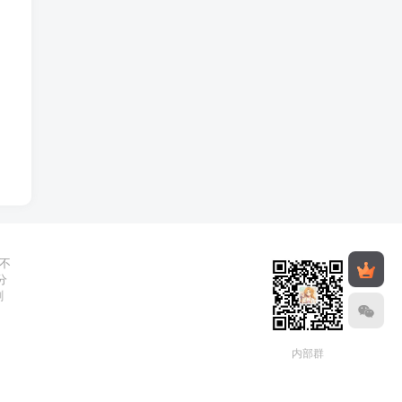
不
分
删
内部群