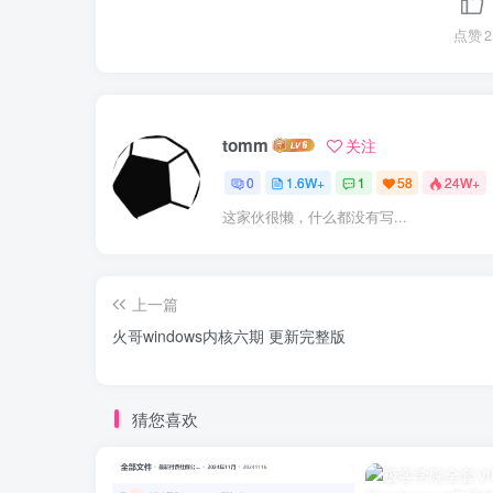
点赞
2
tomm
关注
0
1.6W+
1
58
24W+
这家伙很懒，什么都没有写...
上一篇
火哥windows内核六期 更新完整版
猜您喜欢