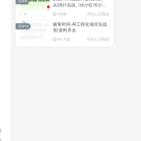
TOP9
从0到1实战《仿小红书小程
序》
1年前
659人已阅读
极客时间-AI工程化项目实战
TOP10
营|资料齐全
4个月前
626人已阅读
应
美