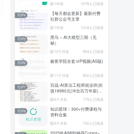
1年前
1578人已阅读
【每天都会更新】最新付费
TOP4
社群公众号文章
1年前
1318人已阅读
黑马 – AI大模型三期（无
TOP5
秘）
12个月前
994人已阅读
极客学院全套ⅥP视频(AS版)
TOP6
11个月前
802人已阅读
百战-AI算法工程师就业班|价
TOP7
值18980元|冲击百万年薪|完
结无秘
6个月前
779人已阅读
知识星球：300+付费课程与
TOP8
资料合集
9个月前
700人已阅读
2025年AI辅助神器Cursor–