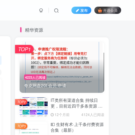
发布
开通会员
精华资源
TOP1
4223人已阅读
夸克网盘20t 会员 申请
IT类所有渠道合集 持续日
TOP2
更，目前近四千多条资源 年
费用户微信私信获取权限
12个月前
4124人已阅读
💵 生财有术·上千条付费资源
TOP3
合集（最新）