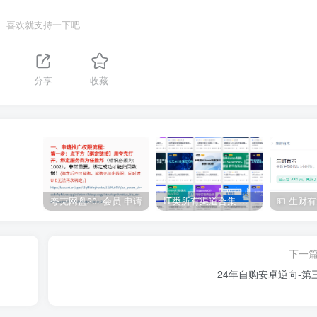
喜欢就支持一下吧
分享
收藏
夸克网盘20t 会员 申请
IT类所有渠道合集 持续日更，目前近四千多条资源 年费用户微信私信获取权限
下一
24年自购安卓逆向-第