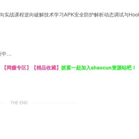
向实战课程
逆向破解技术学习
APK安全防护解析
动态调试与Hoo
新中…
】
【网赚专区】
【精品收藏】
抓紧一起加入shaocun资源站吧！
THE END