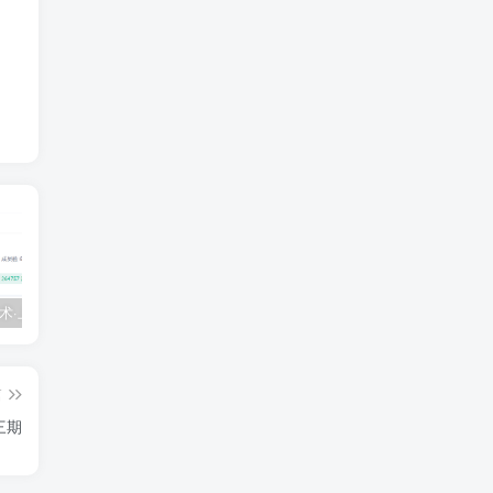
💵 生财有术·上千条付费资源合集（最新）
【每天都会更新】最新付费社群公众号文章
黑马 – AI大模型三期（无秘）
篇
三期