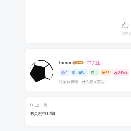
点赞
3
tomm
关注
0
1.6W+
1
58
24W+
这家伙很懒，什么都没有写...
上一篇
图灵爬虫12期