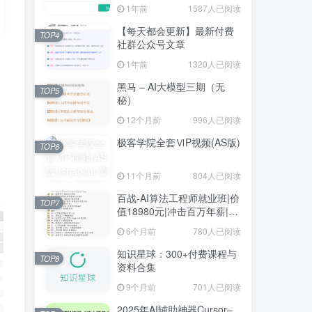
1年前
1587人已阅读
【每天都会更新】最新付费
TOP4
社群公众号文章
1年前
1320人已阅读
黑马 – AI大模型三期（无
TOP5
秘）
12个月前
996人已阅读
极客学院全套ⅥP视频(AS版)
TOP6
，
11个月前
804人已阅读
百战-AI算法工程师就业班|价
TOP7
值18980元|冲击百万年薪|完
结无秘
6个月前
780人已阅读
知识星球：300+付费课程与
TOP8
资料合集
9个月前
701人已阅读
2025年AI辅助神器Cursor–