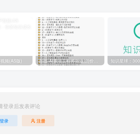
视频(AS版)
百战-AI算法工程师就业班|价值18980元|冲击百万年薪|完结无秘
请登录后发表评论
登录
注册