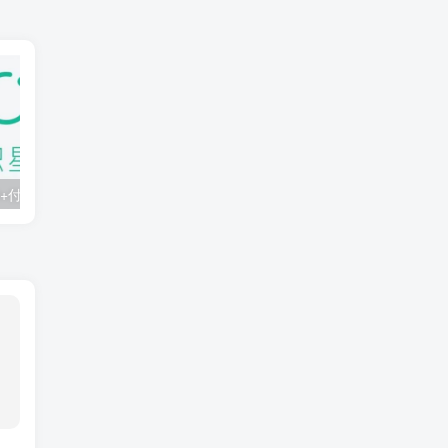
知识星球：300+付费课程与资料合集
2025年AI辅助神器Cursor–从0到1实战《仿小红书小程序》