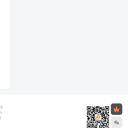
不
分
删