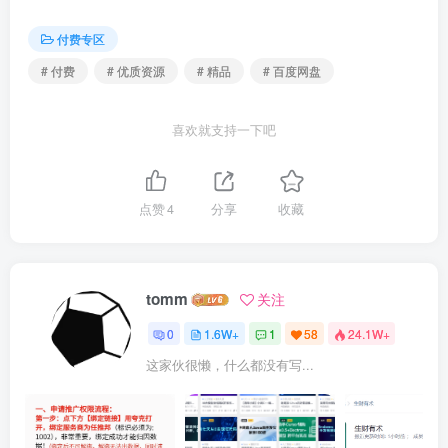
付费专区
# 付费
# 优质资源
# 精品
# 百度网盘
喜欢就支持一下吧
点赞
4
分享
收藏
tomm
关注
0
1.6W+
1
58
24.1W+
这家伙很懒，什么都没有写...