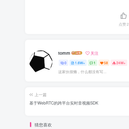
点赞
2
tomm
关注
0
1.6W+
1
58
24W+
这家伙很懒，什么都没有写...
上一篇
基于WebRTC的跨平台实时音视频SDK
猜您喜欢