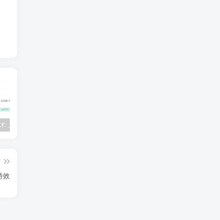
💵 生财有术·上千条付费资源合集（最新）
【每天都会更新】最新付费社群公众号文章
黑马 – AI大模型三期（无秘）
篇
特效