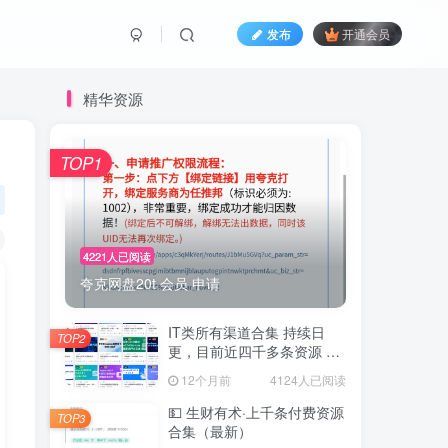
发布
开通会员
精华资源
TOP1
4221人已阅读
夸克网盘20t 会员 申请
IT类所有渠道合集 持续日
TOP2
更，目前近四千多条资源 年
费用户微信私信获取权限
12个月前
4124人已阅读
💵 生财有术·上千条付费资源
TOP3
合集（最新）