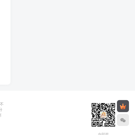
不
分
删
内部群