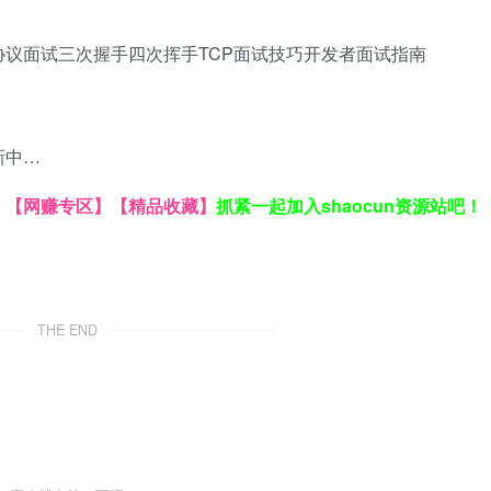
协议面试
三次握手四次挥手
TCP面试技巧
开发者面试指南
新中…
】
【网赚专区】
【精品收藏】
抓紧一起加入shaocun资源站吧！
THE END