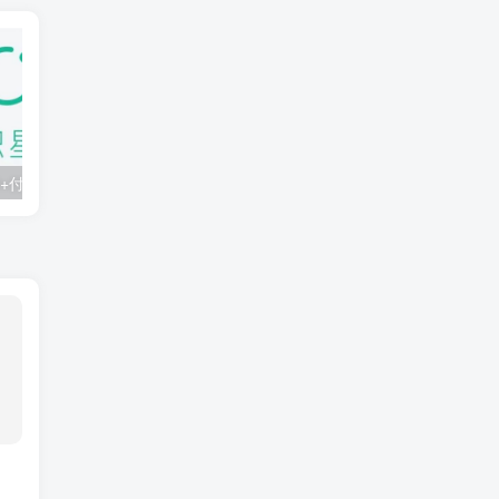
知识星球：300+付费课程与资料合集
2025年AI辅助神器Cursor–从0到1实战《仿小红书小程序》