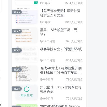
1年前
1584人已阅读
【每天都会更新】最新付费
TOP4
社群公众号文章
1年前
1319人已阅读
黑马 – AI大模型三期（无
TOP5
秘）
12个月前
995人已阅读
极客学院全套ⅥP视频(AS版)
TOP6
11个月前
804人已阅读
百战-AI算法工程师就业班|价
TOP7
值18980元|冲击百万年薪|完
结无秘
6个月前
780人已阅读
知识星球：300+付费课程与
TOP8
资料合集
9个月前
701人已阅读
连
2025年AI辅助神器Cursor–