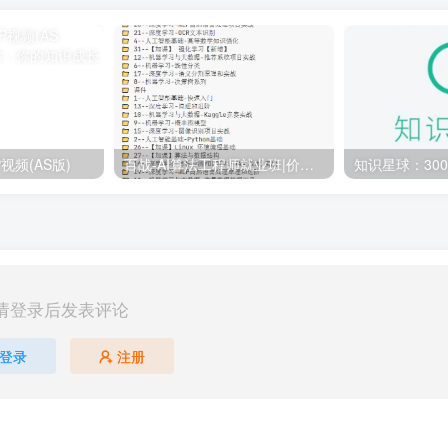
视频(AS版)
百战-AI算法工程师就业班|价值18980元|冲击百万年薪|完结无秘
请登录后发表评论
登录
注册