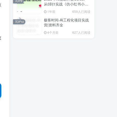
TOP9
从0到1实战《仿小红书小程
原
序》
1年前
659人已阅读
极客时间-AI工程化项目实战
TOP10
营|资料齐全
4个月前
627人已阅读
技