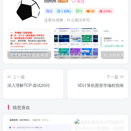
tomm
关注
0
1.6W+
1
58
24W+
这家伙很懒，什么都没有写...
夸克网盘20t 会员 申请
IT类所有渠道合集 持续日更，目前近四千多条资源 年费用户微信私信获取权限
上一篇
下一篇
深入理解TCP-面试20问
3D计算机图形学编程指南
猜您喜欢